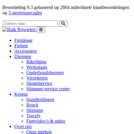
Beoordeling
9.3
gebaseerd op
2804
individuele klantbeoordelingen
op
5-sterrenspecialist
Fietslease
Fietsen
Accessoires
Diensten
Bikefitting
Werkplaats
Onderhoudsbeurten
Verzekeren
Sleutelservice
Shimano service center
Kennis
Handleidingen
Bosch
Shimano
Tracefy
Fietsvideo’s & uitleg
Over ons
Onze merken