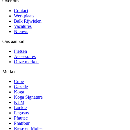
Over ons
Contact
Werkplaats
Balk Rijwielen
Vacatures
Nieuws
Ons aanbod
Fietsen
Accessoires
Onze merken
Merken
Cube
Gazelle
Koga
Koga Signature
KTM
Loekie
Pegasus
Pfautec
Phatfour
Riese en Muller