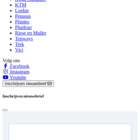
KTM
Loekie
Pegasus
Pfautec
Phatfour
Riese en Muller
Tenways
Trek
Vici
Volg ons
Facebook
Instagram
Youtube
Inschrijven nieuwsbrief
Inschrijven nieuwsbrief