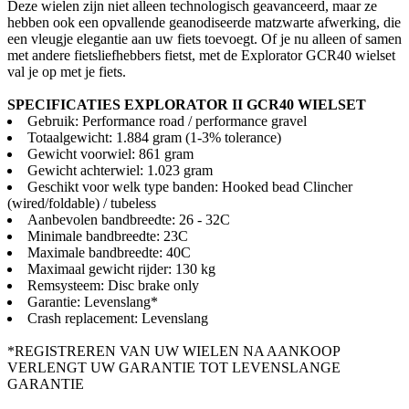
Deze wielen zijn niet alleen technologisch geavanceerd, maar ze
hebben ook een opvallende geanodiseerde matzwarte afwerking, die
een vleugje elegantie aan uw fiets toevoegt. Of je nu alleen of samen
met andere fietsliefhebbers fietst, met de Explorator GCR40 wielset
val je op met je fiets.
SPECIFICATIES EXPLORATOR II GCR40 WIELSET
Gebruik: Performance road / performance gravel
Totaalgewicht: 1.884 gram (1-3% tolerance)
Gewicht voorwiel: 861 gram
Gewicht achterwiel: 1.023 gram
Geschikt voor welk type banden: Hooked bead Clincher
(wired/foldable) / tubeless
Aanbevolen bandbreedte: 26 - 32C
Minimale bandbreedte: 23C
Maximale bandbreedte: 40C
Maximaal gewicht rijder: 130 kg
Remsysteem: Disc brake only
Garantie: Levenslang*
Crash replacement: Levenslang
*REGISTREREN VAN UW WIELEN NA AANKOOP
VERLENGT UW GARANTIE TOT LEVENSLANGE
GARANTIE