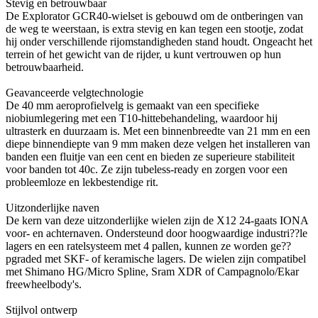
Stevig en betrouwbaar
De Explorator GCR40-wielset is gebouwd om de ontberingen van
de weg te weerstaan, is extra stevig en kan tegen een stootje, zodat
hij onder verschillende rijomstandigheden stand houdt. Ongeacht het
terrein of het gewicht van de rijder, u kunt vertrouwen op hun
betrouwbaarheid.
Geavanceerde velgtechnologie
De 40 mm aeroprofielvelg is gemaakt van een specifieke
niobiumlegering met een T10-hittebehandeling, waardoor hij
ultrasterk en duurzaam is. Met een binnenbreedte van 21 mm en een
diepe binnendiepte van 9 mm maken deze velgen het installeren van
banden een fluitje van een cent en bieden ze superieure stabiliteit
voor banden tot 40c. Ze zijn tubeless-ready en zorgen voor een
probleemloze en lekbestendige rit.
Uitzonderlijke naven
De kern van deze uitzonderlijke wielen zijn de X12 24-gaats IONA
voor- en achternaven. Ondersteund door hoogwaardige industri??le
lagers en een ratelsysteem met 4 pallen, kunnen ze worden ge??
pgraded met SKF- of keramische lagers. De wielen zijn compatibel
met Shimano HG/Micro Spline, Sram XDR of Campagnolo/Ekar
freewheelbody's.
Stijlvol ontwerp