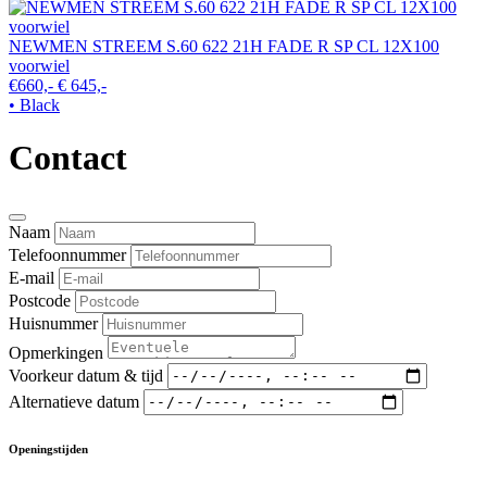
NEWMEN STREEM S.60 622 21H FADE R SP CL 12X100
voorwiel
€660,-
€ 645,-
• Black
Contact
Naam
Telefoonnummer
E-mail
Postcode
Huisnummer
Opmerkingen
Voorkeur datum & tijd
Alternatieve datum
Openingstijden