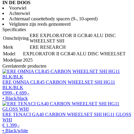
IN DE DOOS
Voorwiel
Achterwiel
Achternaaf cassettebody spacers (9-, 10-speed)
Velglinten zijn reeds gemonteerd
Specificaties
ERE EXPLORATOR II GCR40 ALU DISC
Omschrijving
WHEELSET SHI
Merk
ERE RESEARCH
Model
EXPLORATOR II GCR40 ALU DISC WHEELSET
Modeljaar
2025
Gerelateerde producten
ERE OMNIA CLR45 CARBON WHEELSET SHI HG11
BLK/BLK
€999,-
€ 699,-
• Black/black
ERE TENACI GA40 CARBON WHEELSET SHI HG11 GLOSS
WHI
€ 1.399,-
• Black/white