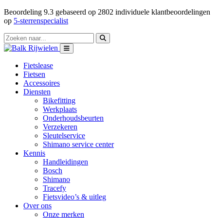
Beoordeling
9.3
gebaseerd op
2802
individuele klantbeoordelingen
op
5-sterrenspecialist
Fietslease
Fietsen
Accessoires
Diensten
Bikefitting
Werkplaats
Onderhoudsbeurten
Verzekeren
Sleutelservice
Shimano service center
Kennis
Handleidingen
Bosch
Shimano
Tracefy
Fietsvideo’s & uitleg
Over ons
Onze merken