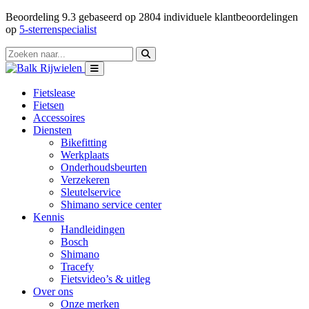
Beoordeling
9.3
gebaseerd op
2804
individuele klantbeoordelingen
op
5-sterrenspecialist
Fietslease
Fietsen
Accessoires
Diensten
Bikefitting
Werkplaats
Onderhoudsbeurten
Verzekeren
Sleutelservice
Shimano service center
Kennis
Handleidingen
Bosch
Shimano
Tracefy
Fietsvideo’s & uitleg
Over ons
Onze merken