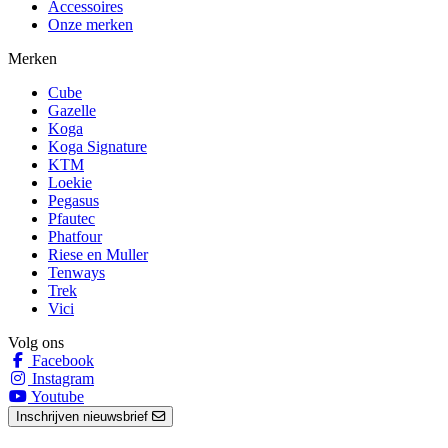
Accessoires
Onze merken
Merken
Cube
Gazelle
Koga
Koga Signature
KTM
Loekie
Pegasus
Pfautec
Phatfour
Riese en Muller
Tenways
Trek
Vici
Volg ons
Facebook
Instagram
Youtube
Inschrijven nieuwsbrief