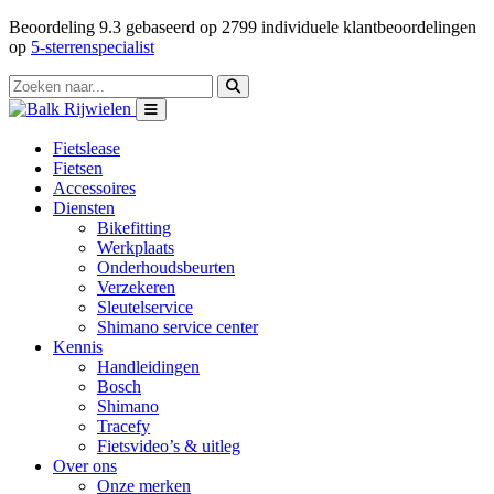
Beoordeling
9.3
gebaseerd op
2799
individuele klantbeoordelingen
op
5-sterrenspecialist
Fietslease
Fietsen
Accessoires
Diensten
Bikefitting
Werkplaats
Onderhoudsbeurten
Verzekeren
Sleutelservice
Shimano service center
Kennis
Handleidingen
Bosch
Shimano
Tracefy
Fietsvideo’s & uitleg
Over ons
Onze merken