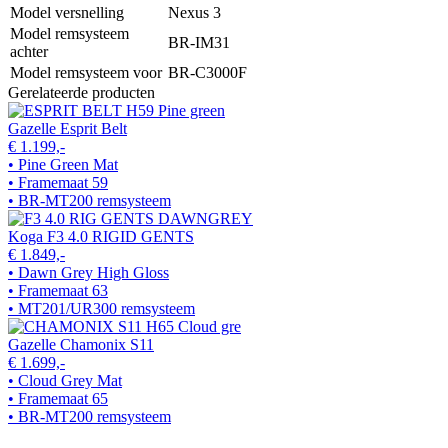
Model versnelling
Nexus 3
Model remsysteem
BR-IM31
achter
Model remsysteem voor
BR-C3000F
Gerelateerde producten
Gazelle Esprit Belt
€ 1.199,-
• Pine Green Mat
• Framemaat 59
• BR-MT200 remsysteem
Koga F3 4.0 RIGID GENTS
€ 1.849,-
• Dawn Grey High Gloss
• Framemaat 63
• MT201/UR300 remsysteem
Gazelle Chamonix S11
€ 1.699,-
• Cloud Grey Mat
• Framemaat 65
• BR-MT200 remsysteem