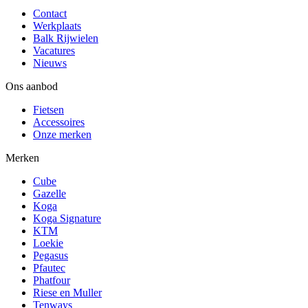
Contact
Werkplaats
Balk Rijwielen
Vacatures
Nieuws
Ons aanbod
Fietsen
Accessoires
Onze merken
Merken
Cube
Gazelle
Koga
Koga Signature
KTM
Loekie
Pegasus
Pfautec
Phatfour
Riese en Muller
Tenways