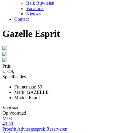
Balk Rijwielen
Vacatures
Nieuws
Contact
Gazelle Esprit
Prijs
€ 749,-
Specificaties
Framemaat: 59
Merk: GAZELLE
Model: Esprit
Voorraad
Op voorraad
Maat
49
59
Proefrit
Adviesgesprek
Reserveren