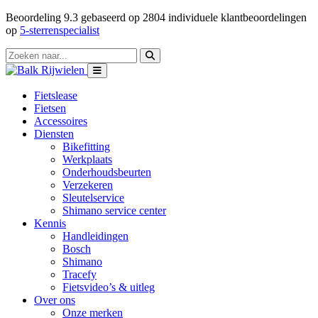
Beoordeling
9.3
gebaseerd op
2804
individuele klantbeoordelingen
op
5-sterrenspecialist
Fietslease
Fietsen
Accessoires
Diensten
Bikefitting
Werkplaats
Onderhoudsbeurten
Verzekeren
Sleutelservice
Shimano service center
Kennis
Handleidingen
Bosch
Shimano
Tracefy
Fietsvideo’s & uitleg
Over ons
Onze merken