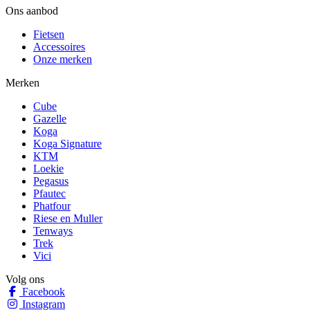
Ons aanbod
Fietsen
Accessoires
Onze merken
Merken
Cube
Gazelle
Koga
Koga Signature
KTM
Loekie
Pegasus
Pfautec
Phatfour
Riese en Muller
Tenways
Trek
Vici
Volg ons
Facebook
Instagram