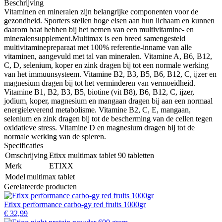
Beschrijving
Vitaminen en mineralen zijn belangrijke componenten voor de
gezondheid. Sporters stellen hoge eisen aan hun lichaam en kunnen
daarom baat hebben bij het nemen van een multivitamine- en
mineralensupplement.Multimax is een breed samengesteld
multivitaminepreparaat met 100% referentie-inname van alle
vitaminen, aangevuld met tal van mineralen. Vitamine A, B6, B12,
C, D, selenium, koper en zink dragen bij tot een normale werking
van het immuunsysteem. Vitamine B2, B3, B5, B6, B12, C, ijzer en
magnesium dragen bij tot het verminderen van vermoeidheid.
Vitamine B1, B2, B3, B5, biotine (vit B8), B6, B12, C, ijzer,
jodium, koper, magnesium en mangaan dragen bij aan een normaal
energieleverend metabolisme. Vitamine B2, C, E, mangaan,
selenium en zink dragen bij tot de bescherming van de cellen tegen
oxidatieve stress. Vitamine D en magnesium dragen bij tot de
normale werking van de spieren.
Specificaties
Omschrijving
Etixx multimax tablet 90 tabletten
Merk
ETIXX
Model
multimax tablet
Gerelateerde producten
Etixx performance carbo-gy red fruits 1000gr
€ 32,99