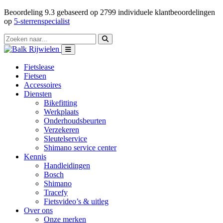
Beoordeling
9.3
gebaseerd op
2799
individuele klantbeoordelingen
op
5-sterrenspecialist
Fietslease
Fietsen
Accessoires
Diensten
Bikefitting
Werkplaats
Onderhoudsbeurten
Verzekeren
Sleutelservice
Shimano service center
Kennis
Handleidingen
Bosch
Shimano
Tracefy
Fietsvideo’s & uitleg
Over ons
Onze merken