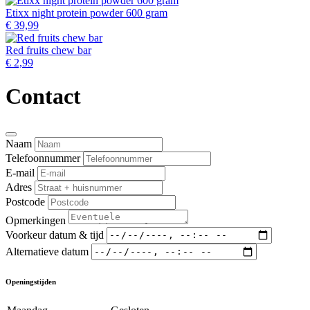
Etixx night protein powder 600 gram
€ 39,99
Red fruits chew bar
€ 2,99
Contact
Naam
Telefoonnummer
E-mail
Adres
Postcode
Opmerkingen
Voorkeur datum & tijd
Alternatieve datum
Openingstijden