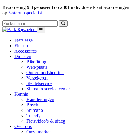
Beoordeling
9.3
gebaseerd op
2801
individuele klantbeoordelingen
op
5-sterrenspecialist
Fietslease
Fietsen
Accessoires
Diensten
Bikefitting
Werkplaats
Onderhoudsbeurten
Verzekeren
Sleutelservice
Shimano service center
Kennis
Handleidingen
Bosch
Shimano
Tracefy
Fietsvideo’s & uitleg
Over ons
Onze merken