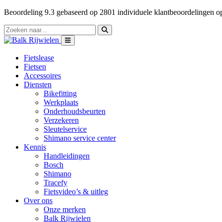
Beoordeling
9.3
gebaseerd op
2801
individuele klantbeoordelingen 
Fietslease
Fietsen
Accessoires
Diensten
Bikefitting
Werkplaats
Onderhoudsbeurten
Verzekeren
Sleutelservice
Shimano service center
Kennis
Handleidingen
Bosch
Shimano
Tracefy
Fietsvideo’s & uitleg
Over ons
Onze merken
Balk Rijwielen