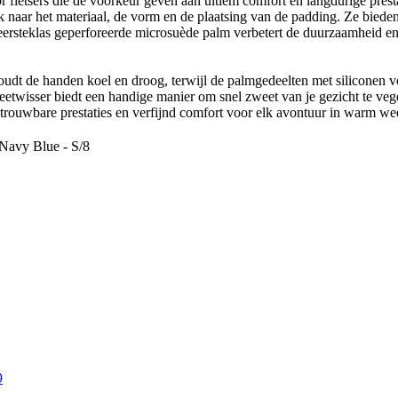
tsers die de voorkeur geven aan ultiem comfort en langdurige prestat
k naar het materiaal, de vorm en de plaatsing van de padding. Ze bied
e eersteklas geperforeerde microsuède palm verbetert de duurzaamheid e
 houdt de handen koel en droog, terwijl de palmgedeelten met siliconen 
weetwisser biedt een handige manier om snel zweet van je gezicht te v
etrouwbare prestaties en verfijnd comfort voor elk avontuur in warm we
avy Blue - S/8