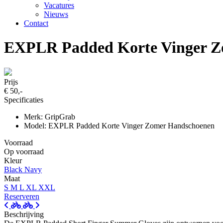
Vacatures
Nieuws
Contact
EXPLR Padded Korte Vinger Zo
Prijs
€ 50,-
Specificaties
Merk: GripGrab
Model: EXPLR Padded Korte Vinger Zomer Handschoenen
Voorraad
Op voorraad
Kleur
Black
Navy
Maat
S
M
L
XL
XXL
Reserveren
Beschrijving