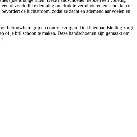
ies tijdens lange ritten. Deze handschoenen hebben een volledig
en een uitzonderlijke demping om druk te verminderen en schokken te
n bevordert de luchtstroom, zodat ze zacht en ademend aanvoelen en
voor betrouwbare grip en controle zorgen. De klittenbandsluiting zorgt
egen of je bril schoon te maken. Deze handschoenen zijn gemaakt om
er.