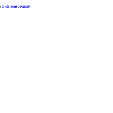
op
5-sterrenspecialist