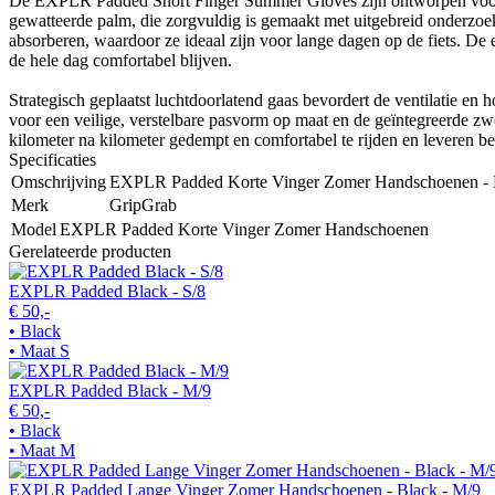
De EXPLR Padded Short Finger Summer Gloves zijn ontworpen voor fie
gewatteerde palm, die zorgvuldig is gemaakt met uitgebreid onderzoe
absorberen, waardoor ze ideaal zijn voor lange dagen op de fiets. D
de hele dag comfortabel blijven.
Strategisch geplaatst luchtdoorlatend gaas bevordert de ventilatie en
voor een veilige, verstelbare pasvorm op maat en de geïntegreerde z
kilometer na kilometer gedempt en comfortabel te rijden en leveren b
Specificaties
Omschrijving
EXPLR Padded Korte Vinger Zomer Handschoenen - N
Merk
GripGrab
Model
EXPLR Padded Korte Vinger Zomer Handschoenen
Gerelateerde producten
EXPLR Padded Black - S/8
€ 50,-
• Black
• Maat S
EXPLR Padded Black - M/9
€ 50,-
• Black
• Maat M
EXPLR Padded Lange Vinger Zomer Handschoenen - Black - M/9