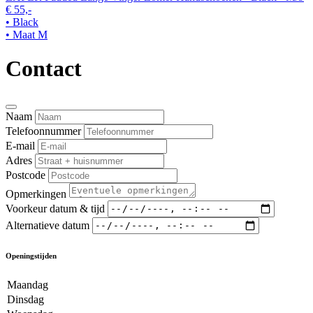
€ 55,-
• Black
• Maat M
Contact
Naam
Telefoonnummer
E-mail
Adres
Postcode
Opmerkingen
Voorkeur datum & tijd
Alternatieve datum
Openingstijden
Maandag
Dinsdag