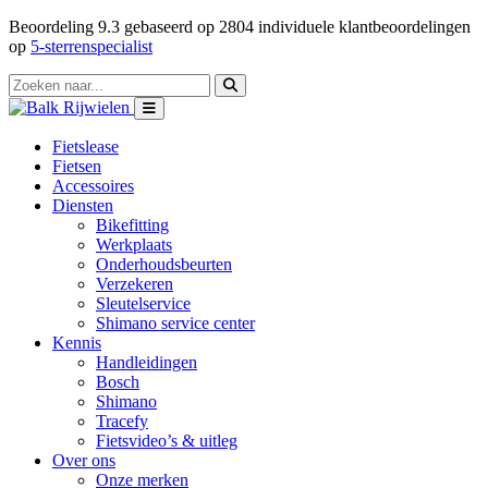
Beoordeling
9.3
gebaseerd op
2804
individuele klantbeoordelingen
op
5-sterrenspecialist
Fietslease
Fietsen
Accessoires
Diensten
Bikefitting
Werkplaats
Onderhoudsbeurten
Verzekeren
Sleutelservice
Shimano service center
Kennis
Handleidingen
Bosch
Shimano
Tracefy
Fietsvideo’s & uitleg
Over ons
Onze merken