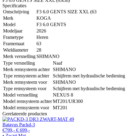
F3 6.0 GENTS SIZE XXL (63cm)
Specificaties
Omschrijving
F3 6.0 GENTS SIZE XXL (63
Merk
KOGA
Model
F3 6.0 GENTS
Modeljaar
2026
Frametype
Heren
Framemaat
63
Wieldiameter
28
Merk versnelling
SHIMANO
Type versnelling
Naaf
Merk remsysteem achter
SHIMANO
Type remsysteem achter
Schijfrem met hydraulische bediening
Merk remsysteem voor
SHIMANO
Type remsysteem voor
Schijfrem met hydraulische bediening
Model versnelling
NEXUS 8
Model remsysteem achter
MT201/UR300
Model remsysteem voor
MT201
Gerelateerde producten
Batavus Packd-3
€799,-
€ 699,-
• Zwart Mat