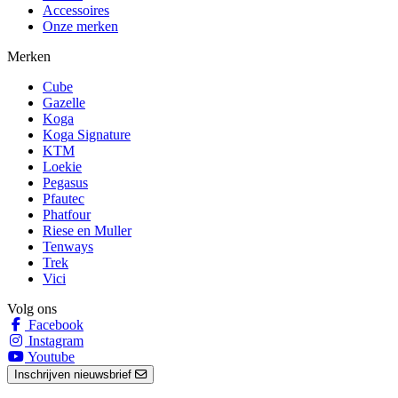
Accessoires
Onze merken
Merken
Cube
Gazelle
Koga
Koga Signature
KTM
Loekie
Pegasus
Pfautec
Phatfour
Riese en Muller
Tenways
Trek
Vici
Volg ons
Facebook
Instagram
Youtube
Inschrijven nieuwsbrief