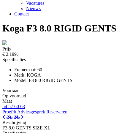
Vacatures
Nieuws
Contact
Koga F3 8.0 RIGID GENTS
Prijs
€ 2.199,-
Specificaties
Framemaat: 60
Merk: KOGA
Model: F3 8.0 RIGID GENTS
Voorraad
Op voorraad
Maat
54
57
60
63
Proefrit
Adviesgesprek
Reserveren
Beschrijving
F3 8.0 GENTS SIZE XL