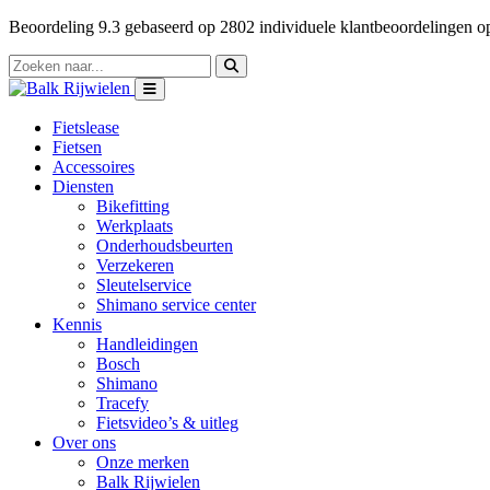
Beoordeling
9.3
gebaseerd op
2802
individuele klantbeoordelingen 
Fietslease
Fietsen
Accessoires
Diensten
Bikefitting
Werkplaats
Onderhoudsbeurten
Verzekeren
Sleutelservice
Shimano service center
Kennis
Handleidingen
Bosch
Shimano
Tracefy
Fietsvideo’s & uitleg
Over ons
Onze merken
Balk Rijwielen