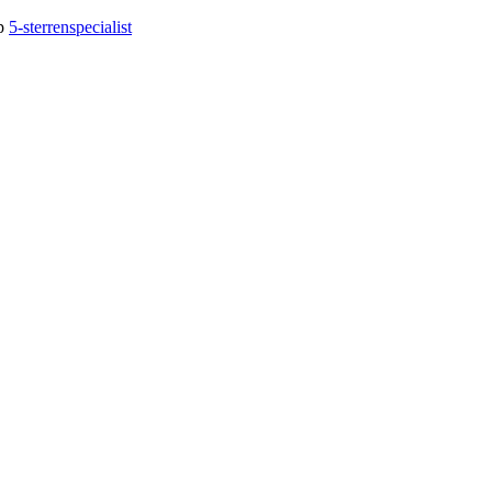
op
5-sterrenspecialist