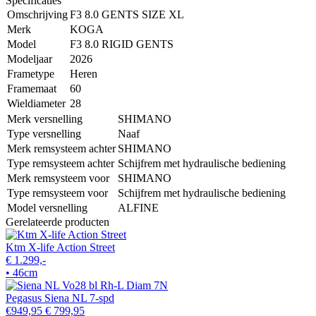
Specificaties
Omschrijving
F3 8.0 GENTS SIZE XL
Merk
KOGA
Model
F3 8.0 RIGID GENTS
Modeljaar
2026
Frametype
Heren
Framemaat
60
Wieldiameter
28
Merk versnelling
SHIMANO
Type versnelling
Naaf
Merk remsysteem achter
SHIMANO
Type remsysteem achter
Schijfrem met hydraulische bediening
Merk remsysteem voor
SHIMANO
Type remsysteem voor
Schijfrem met hydraulische bediening
Model versnelling
ALFINE
Gerelateerde producten
Ktm X-life Action Street
€ 1.299,-
• 46cm
Pegasus Siena NL 7-spd
€949,95
€ 799,95