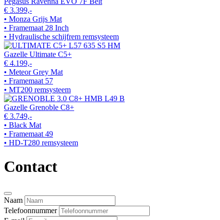
Pegasus Ravenna EVO 7F Belt
€ 3.399,-
• Monza Grijs Mat
• Framemaat 28 Inch
• Hydraulische schijfrem remsysteem
Gazelle Ultimate C5+
€ 4.199,-
• Meteor Grey Mat
• Framemaat 57
• MT200 remsysteem
Gazelle Grenoble C8+
€ 3.749,-
• Black Mat
• Framemaat 49
• HD-T280 remsysteem
Contact
Naam
Telefoonnummer