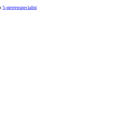
op
5-sterrenspecialist