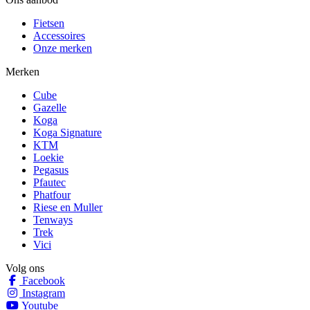
Fietsen
Accessoires
Onze merken
Merken
Cube
Gazelle
Koga
Koga Signature
KTM
Loekie
Pegasus
Pfautec
Phatfour
Riese en Muller
Tenways
Trek
Vici
Volg ons
Facebook
Instagram
Youtube