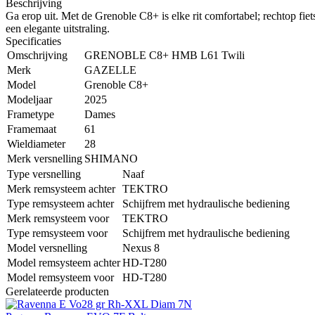
Beschrijving
Ga erop uit. Met de Grenoble C8+ is elke rit comfortabel; rechtop fie
een elegante uitstraling.
Specificaties
Omschrijving
GRENOBLE C8+ HMB L61 Twili
Merk
GAZELLE
Model
Grenoble C8+
Modeljaar
2025
Frametype
Dames
Framemaat
61
Wieldiameter
28
Merk versnelling
SHIMANO
Type versnelling
Naaf
Merk remsysteem achter
TEKTRO
Type remsysteem achter
Schijfrem met hydraulische bediening
Merk remsysteem voor
TEKTRO
Type remsysteem voor
Schijfrem met hydraulische bediening
Model versnelling
Nexus 8
Model remsysteem achter
HD-T280
Model remsysteem voor
HD-T280
Gerelateerde producten