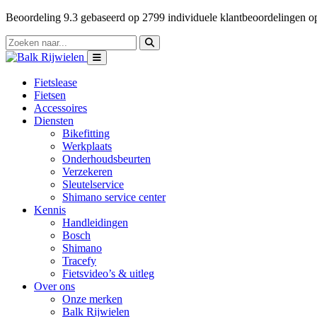
Beoordeling
9.3
gebaseerd op
2799
individuele klantbeoordelingen 
Fietslease
Fietsen
Accessoires
Diensten
Bikefitting
Werkplaats
Onderhoudsbeurten
Verzekeren
Sleutelservice
Shimano service center
Kennis
Handleidingen
Bosch
Shimano
Tracefy
Fietsvideo’s & uitleg
Over ons
Onze merken
Balk Rijwielen