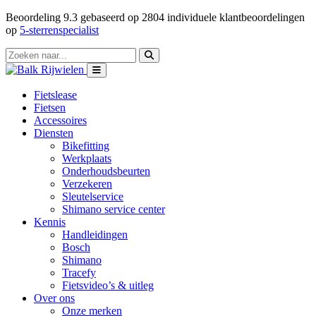
Beoordeling
9.3
gebaseerd op
2804
individuele klantbeoordelingen
op
5-sterrenspecialist
Fietslease
Fietsen
Accessoires
Diensten
Bikefitting
Werkplaats
Onderhoudsbeurten
Verzekeren
Sleutelservice
Shimano service center
Kennis
Handleidingen
Bosch
Shimano
Tracefy
Fietsvideo’s & uitleg
Over ons
Onze merken