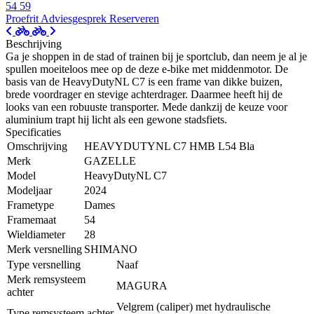
54
59
Proefrit
Adviesgesprek
Reserveren
Beschrijving
Ga je shoppen in de stad of trainen bij je sportclub, dan neem je al je
spullen moeiteloos mee op de deze e-bike met middenmotor. De
basis van de HeavyDutyNL C7 is een frame van dikke buizen,
brede voordrager en stevige achterdrager. Daarmee heeft hij de
looks van een robuuste transporter. Mede dankzij de keuze voor
aluminium trapt hij licht als een gewone stadsfiets.
Specificaties
Omschrijving
HEAVYDUTYNL C7 HMB L54 Bla
Merk
GAZELLE
Model
HeavyDutyNL C7
Modeljaar
2024
Frametype
Dames
Framemaat
54
Wieldiameter
28
Merk versnelling
SHIMANO
Type versnelling
Naaf
Merk remsysteem
MAGURA
achter
Velgrem (caliper) met hydraulische
Type remsysteem achter