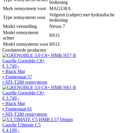
bediening
Merk remsysteem voor
MAGURA
Velgrem (caliper) met hydraulische
Type remsysteem voor
bediening
Model versnelling
Nexus 7
Model remsysteem
HS11
achter
Model remsysteem voor
HS11
Gerelateerde producten
Gazelle Grenoble C8+
€ 3.749,-
• Black Mat
• Framemaat 57
• HD-T280 remsysteem
Gazelle Grenoble C8+
€ 3.749,-
• Black Mat
• Framemaat 61
• HD-T280 remsysteem
Gazelle Ultimate C5
€ 4.199,-