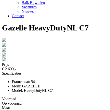
Balk Rijwielen
Vacatures
Nieuws
Contact
Gazelle HeavyDutyNL C7
Prijs
€ 2.699,-
Specificaties
Framemaat: 54
Merk: GAZELLE
Model: HeavyDutyNL C7
Voorraad
Op voorraad
Maat