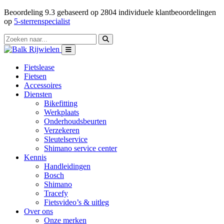
Beoordeling
9.3
gebaseerd op
2804
individuele klantbeoordelingen
op
5-sterrenspecialist
Fietslease
Fietsen
Accessoires
Diensten
Bikefitting
Werkplaats
Onderhoudsbeurten
Verzekeren
Sleutelservice
Shimano service center
Kennis
Handleidingen
Bosch
Shimano
Tracefy
Fietsvideo’s & uitleg
Over ons
Onze merken