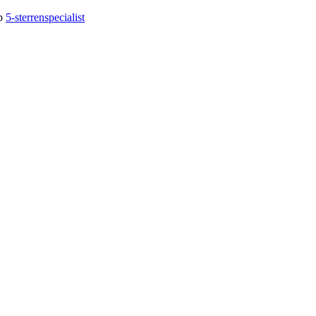
op
5-sterrenspecialist