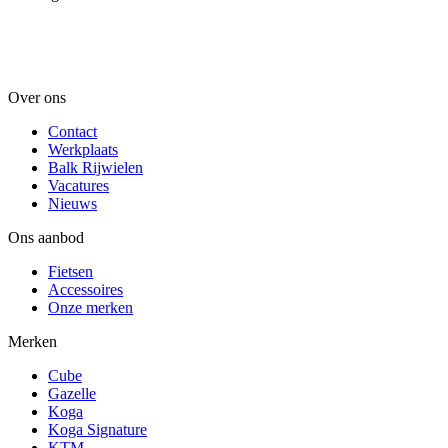
Over ons
Contact
Werkplaats
Balk Rijwielen
Vacatures
Nieuws
Ons aanbod
Fietsen
Accessoires
Onze merken
Merken
Cube
Gazelle
Koga
Koga Signature
KTM