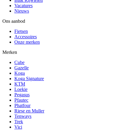
Balk Rijwielen
Vacatures
Nieuws
Ons aanbod
Fietsen
Accessoires
Onze merken
Merken
Cube
Gazelle
Koga
Koga Signature
KTM
Loekie
Pegasus
Pfautec
Phatfour
Riese en Muller
Tenways
Trek
Vici