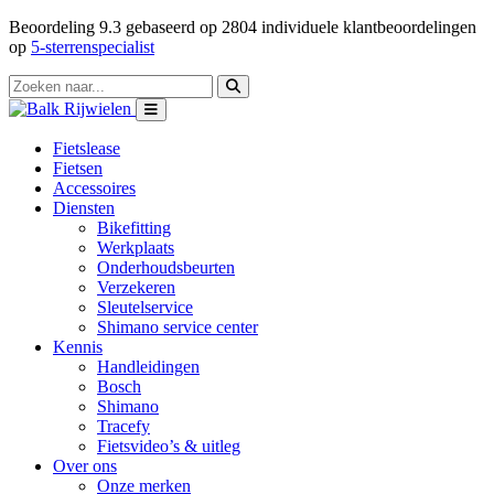
Beoordeling
9.3
gebaseerd op
2804
individuele klantbeoordelingen
op
5-sterrenspecialist
Fietslease
Fietsen
Accessoires
Diensten
Bikefitting
Werkplaats
Onderhoudsbeurten
Verzekeren
Sleutelservice
Shimano service center
Kennis
Handleidingen
Bosch
Shimano
Tracefy
Fietsvideo’s & uitleg
Over ons
Onze merken