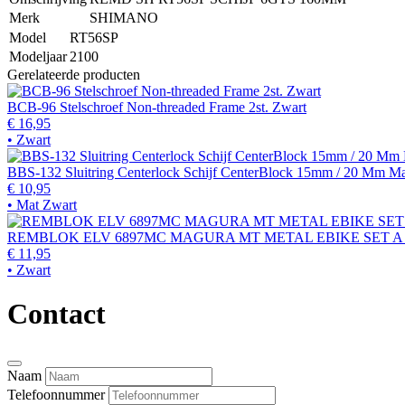
Merk
SHIMANO
Model
RT56SP
Modeljaar
2100
Gerelateerde producten
BCB-96 Stelschroef Non-threaded Frame 2st. Zwart
€ 16,95
• Zwart
BBS-132 Sluitring Centerlock Schijf CenterBlock 15mm / 20 Mm M
€ 10,95
• Mat Zwart
REMBLOK ELV 6897MC MAGURA MT METAL EBIKE SET A 
€ 11,95
• Zwart
Contact
Naam
Telefoonnummer