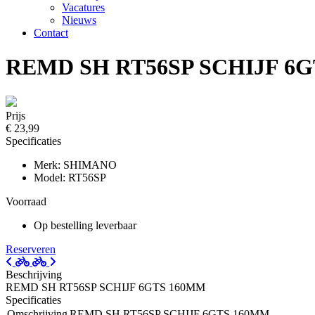
Vacatures
Nieuws
Contact
REMD SH RT56SP SCHIJF 6
Prijs
€ 23,99
Specificaties
Merk: SHIMANO
Model: RT56SP
Voorraad
Op bestelling leverbaar
Reserveren
Beschrijving
REMD SH RT56SP SCHIJF 6GTS 160MM
Specificaties
Omschrijving
REMD SH RT56SP SCHIJF 6GTS 160MM