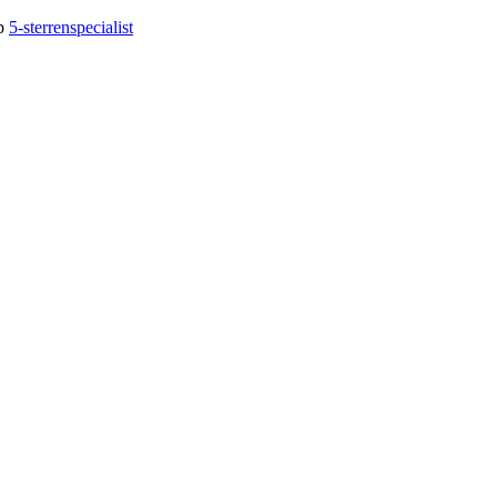
op
5-sterrenspecialist