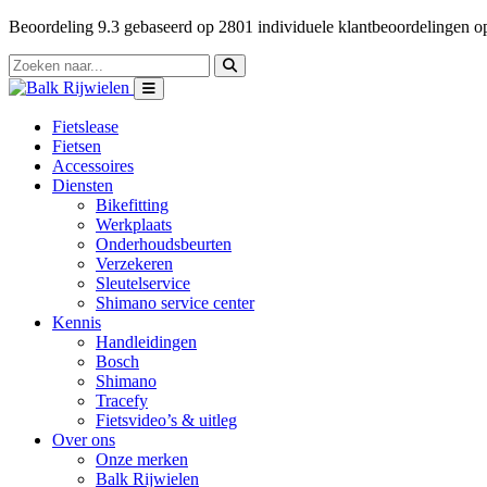
Beoordeling
9.3
gebaseerd op
2801
individuele klantbeoordelingen 
Fietslease
Fietsen
Accessoires
Diensten
Bikefitting
Werkplaats
Onderhoudsbeurten
Verzekeren
Sleutelservice
Shimano service center
Kennis
Handleidingen
Bosch
Shimano
Tracefy
Fietsvideo’s & uitleg
Over ons
Onze merken
Balk Rijwielen