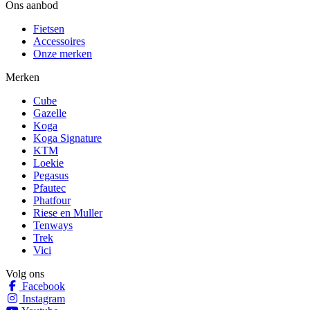
Ons aanbod
Fietsen
Accessoires
Onze merken
Merken
Cube
Gazelle
Koga
Koga Signature
KTM
Loekie
Pegasus
Pfautec
Phatfour
Riese en Muller
Tenways
Trek
Vici
Volg ons
Facebook
Instagram