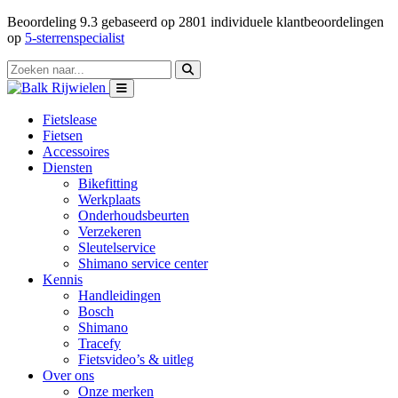
Beoordeling
9.3
gebaseerd op
2801
individuele klantbeoordelingen
op
5-sterrenspecialist
Fietslease
Fietsen
Accessoires
Diensten
Bikefitting
Werkplaats
Onderhoudsbeurten
Verzekeren
Sleutelservice
Shimano service center
Kennis
Handleidingen
Bosch
Shimano
Tracefy
Fietsvideo’s & uitleg
Over ons
Onze merken