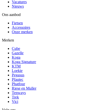
Vacatures
Nieuws
Ons aanbod
Fietsen
Accessoires
Onze merken
Merken
Cube
Gazelle
Koga
Koga Signature
KTM
Loekie
Pegasus
Pfautec
Phatfour
Riese en Muller
Tenways
Trek
Vici
Volg ons