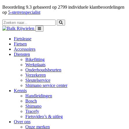
Beoordeling
9.3
gebaseerd op
2799
individuele klantbeoordelingen
op
5-sterrenspecialist
Fietslease
Fietsen
Accessoires
Diensten
Bikefitting
Werkplaats
Onderhoudsbeurten
Verzekeren
Sleutelservice
Shimano service center
Kennis
Handleidingen
Bosch
Shimano
Tracefy
Fietsvideo’s & uitleg
Over ons
Onze merken