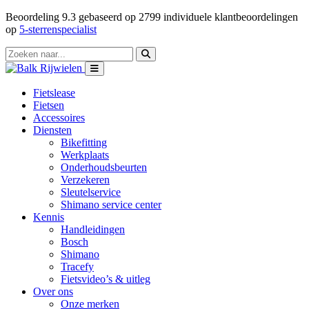
Beoordeling
9.3
gebaseerd op
2799
individuele klantbeoordelingen
op
5-sterrenspecialist
Fietslease
Fietsen
Accessoires
Diensten
Bikefitting
Werkplaats
Onderhoudsbeurten
Verzekeren
Sleutelservice
Shimano service center
Kennis
Handleidingen
Bosch
Shimano
Tracefy
Fietsvideo’s & uitleg
Over ons
Onze merken