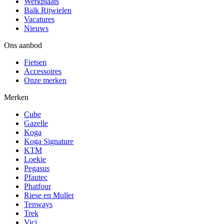
Werkplaats
Balk Rijwielen
Vacatures
Nieuws
Ons aanbod
Fietsen
Accessoires
Onze merken
Merken
Cube
Gazelle
Koga
Koga Signature
KTM
Loekie
Pegasus
Pfautec
Phatfour
Riese en Muller
Tenways
Trek
Vici