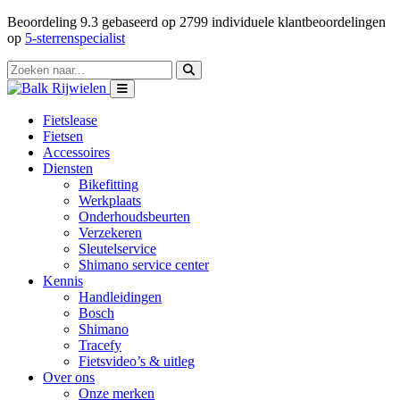
Beoordeling
9.3
gebaseerd op
2799
individuele klantbeoordelingen
op
5-sterrenspecialist
Fietslease
Fietsen
Accessoires
Diensten
Bikefitting
Werkplaats
Onderhoudsbeurten
Verzekeren
Sleutelservice
Shimano service center
Kennis
Handleidingen
Bosch
Shimano
Tracefy
Fietsvideo’s & uitleg
Over ons
Onze merken