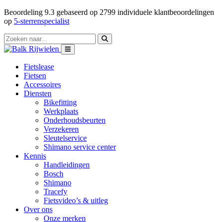
Beoordeling
9.3
gebaseerd op
2799
individuele klantbeoordelingen
op
5-sterrenspecialist
Fietslease
Fietsen
Accessoires
Diensten
Bikefitting
Werkplaats
Onderhoudsbeurten
Verzekeren
Sleutelservice
Shimano service center
Kennis
Handleidingen
Bosch
Shimano
Tracefy
Fietsvideo’s & uitleg
Over ons
Onze merken