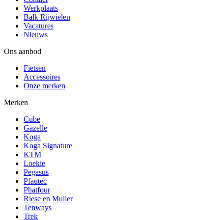
Werkplaats
Balk Rijwielen
Vacatures
Nieuws
Ons aanbod
Fietsen
Accessoires
Onze merken
Merken
Cube
Gazelle
Koga
Koga Signature
KTM
Loekie
Pegasus
Pfautec
Phatfour
Riese en Muller
Tenways
Trek