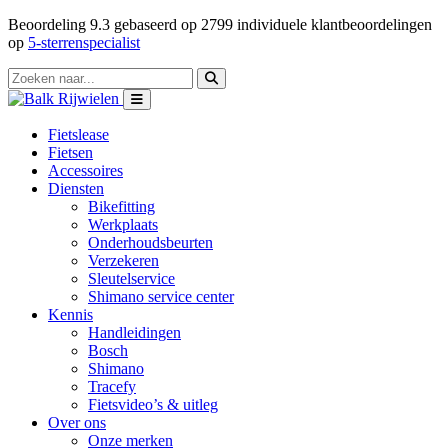
Beoordeling
9.3
gebaseerd op
2799
individuele klantbeoordelingen
op
5-sterrenspecialist
Fietslease
Fietsen
Accessoires
Diensten
Bikefitting
Werkplaats
Onderhoudsbeurten
Verzekeren
Sleutelservice
Shimano service center
Kennis
Handleidingen
Bosch
Shimano
Tracefy
Fietsvideo’s & uitleg
Over ons
Onze merken