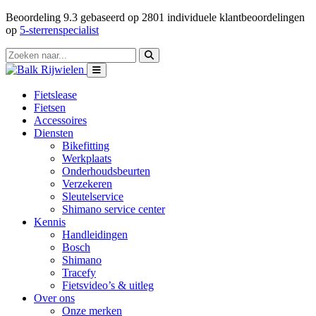
Beoordeling
9.3
gebaseerd op
2801
individuele klantbeoordelingen
op
5-sterrenspecialist
Fietslease
Fietsen
Accessoires
Diensten
Bikefitting
Werkplaats
Onderhoudsbeurten
Verzekeren
Sleutelservice
Shimano service center
Kennis
Handleidingen
Bosch
Shimano
Tracefy
Fietsvideo’s & uitleg
Over ons
Onze merken