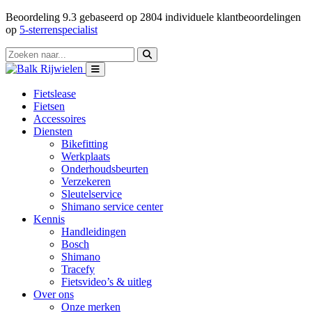
Beoordeling
9.3
gebaseerd op
2804
individuele klantbeoordelingen
op
5-sterrenspecialist
Fietslease
Fietsen
Accessoires
Diensten
Bikefitting
Werkplaats
Onderhoudsbeurten
Verzekeren
Sleutelservice
Shimano service center
Kennis
Handleidingen
Bosch
Shimano
Tracefy
Fietsvideo’s & uitleg
Over ons
Onze merken