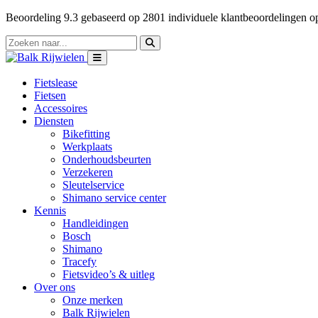
Beoordeling
9.3
gebaseerd op
2801
individuele klantbeoordelingen 
Fietslease
Fietsen
Accessoires
Diensten
Bikefitting
Werkplaats
Onderhoudsbeurten
Verzekeren
Sleutelservice
Shimano service center
Kennis
Handleidingen
Bosch
Shimano
Tracefy
Fietsvideo’s & uitleg
Over ons
Onze merken
Balk Rijwielen