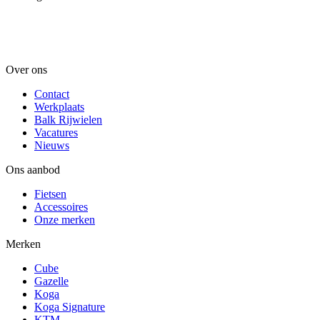
Over ons
Contact
Werkplaats
Balk Rijwielen
Vacatures
Nieuws
Ons aanbod
Fietsen
Accessoires
Onze merken
Merken
Cube
Gazelle
Koga
Koga Signature
KTM