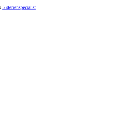
op
5-sterrenspecialist