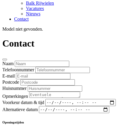
Balk Rijwielen
Vacatures
Nieuws
Contact
Model niet gevonden.
Contact
Naam
Telefoonnummer
E-mail
Postcode
Huisnummer
Opmerkingen
Voorkeur datum & tijd
Alternatieve datum
Openingstijden