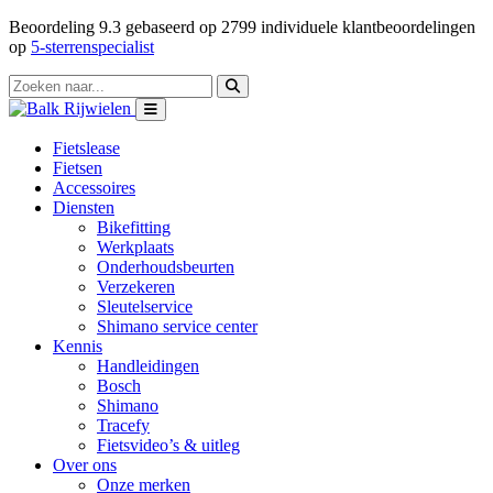
Beoordeling
9.3
gebaseerd op
2799
individuele klantbeoordelingen
op
5-sterrenspecialist
Fietslease
Fietsen
Accessoires
Diensten
Bikefitting
Werkplaats
Onderhoudsbeurten
Verzekeren
Sleutelservice
Shimano service center
Kennis
Handleidingen
Bosch
Shimano
Tracefy
Fietsvideo’s & uitleg
Over ons
Onze merken