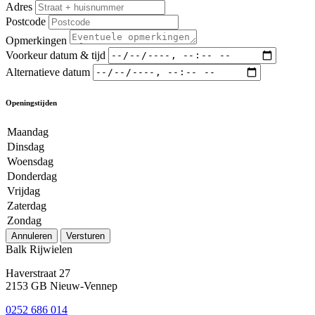
Adres
Postcode
Opmerkingen
Voorkeur datum & tijd
Alternatieve datum
Openingstijden
Maandag
Dinsdag
Woensdag
Donderdag
Vrijdag
Zaterdag
Zondag
Annuleren
Versturen
Balk Rijwielen
Haverstraat 27
2153 GB Nieuw-Vennep
0252 686 014