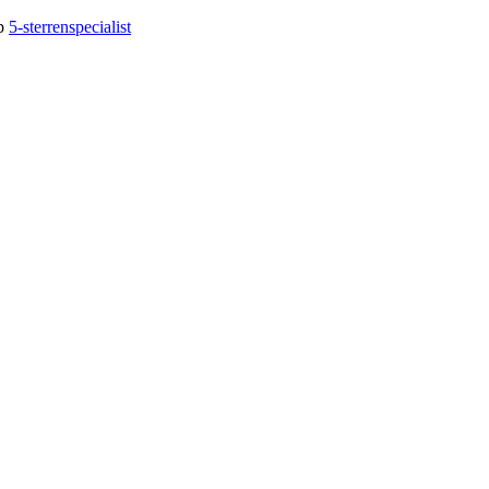
op
5-sterrenspecialist