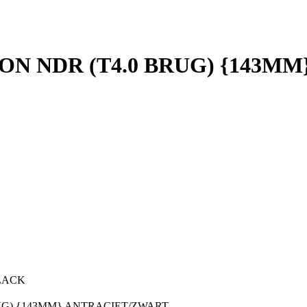
N NDR (T4.0 BRUG) {143M
BLACK
UG) {143MM} ANTRACIET/ZWART