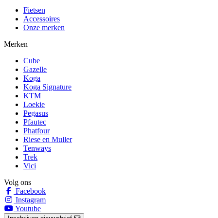
Fietsen
Accessoires
Onze merken
Merken
Cube
Gazelle
Koga
Koga Signature
KTM
Loekie
Pegasus
Pfautec
Phatfour
Riese en Muller
Tenways
Trek
Vici
Volg ons
Facebook
Instagram
Youtube