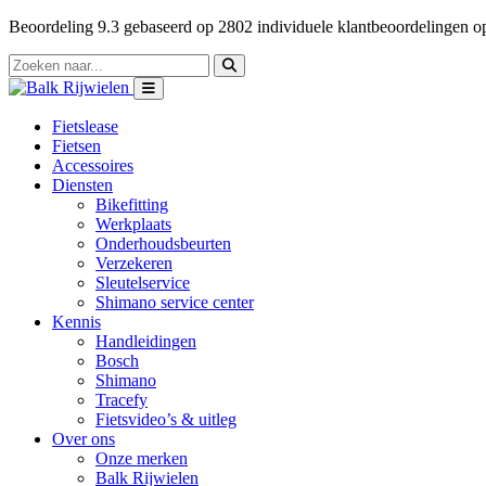
Beoordeling
9.3
gebaseerd op
2802
individuele klantbeoordelingen 
Fietslease
Fietsen
Accessoires
Diensten
Bikefitting
Werkplaats
Onderhoudsbeurten
Verzekeren
Sleutelservice
Shimano service center
Kennis
Handleidingen
Bosch
Shimano
Tracefy
Fietsvideo’s & uitleg
Over ons
Onze merken
Balk Rijwielen