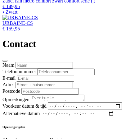
Zadel Ism metro comfort zwart comfort serie (.)
€ 149,95
• Zwart
URBAINE-CS
€ 159,95
Contact
Naam
Telefoonnummer
E-mail
Adres
Postcode
Opmerkingen
Voorkeur datum & tijd
Alternatieve datum
Openingstijden