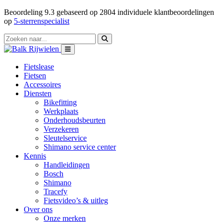
Beoordeling
9.3
gebaseerd op
2804
individuele klantbeoordelingen
op
5-sterrenspecialist
Fietslease
Fietsen
Accessoires
Diensten
Bikefitting
Werkplaats
Onderhoudsbeurten
Verzekeren
Sleutelservice
Shimano service center
Kennis
Handleidingen
Bosch
Shimano
Tracefy
Fietsvideo’s & uitleg
Over ons
Onze merken