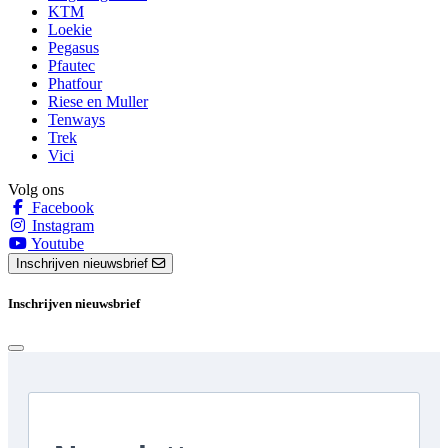
KTM
Loekie
Pegasus
Pfautec
Phatfour
Riese en Muller
Tenways
Trek
Vici
Volg ons
Facebook
Instagram
Youtube
Inschrijven nieuwsbrief
Inschrijven nieuwsbrief