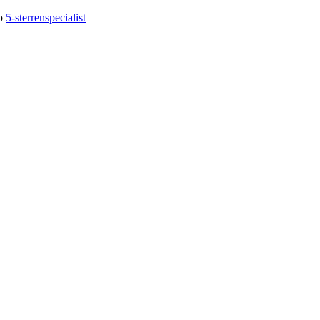
op
5-sterrenspecialist