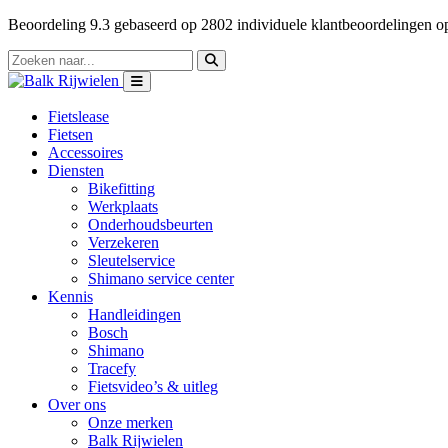
Beoordeling
9.3
gebaseerd op
2802
individuele klantbeoordelingen 
Fietslease
Fietsen
Accessoires
Diensten
Bikefitting
Werkplaats
Onderhoudsbeurten
Verzekeren
Sleutelservice
Shimano service center
Kennis
Handleidingen
Bosch
Shimano
Tracefy
Fietsvideo’s & uitleg
Over ons
Onze merken
Balk Rijwielen