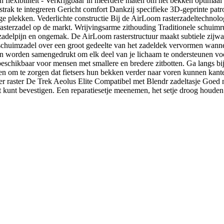
n flexibiliteit - Verkrijgbaar in meerdere maten om het bekken optimaal
 strak te integreren Gericht comfort Dankzij specifieke 3D-geprinte pa
ge plekken. Vederlichte constructie Bij de AirLoom rasterzadeltechnolog
der rasterzadel op de markt. Wrijvingsarme zithouding Traditionele schui
ot zadelpijn en ongemak. De AirLoom rasterstructuur maakt subtiele zi
 schuimzadel over een groot gedeelte van het zadeldek vervormen wann
nen worden samengedrukt om elk deel van je lichaam te ondersteunen v
 beschikbaar voor mensen met smallere en bredere zitbotten. Ga langs bij 
en om te zorgen dat fietsers hun bekken verder naar voren kunnen kan
r raster De Trek Aeolus Elite Compatibel met Blendr zadeltasje Goed n
ht kunt bevestigen. Een reparatiesetje meenemen, het setje droog houde