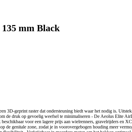
m 135 mm Black
een 3D-geprint raster dat ondersteuning biedt waar het nodig is. Uitstek
 om de druk op gevoelig weefsel te minimaliseren - De Aeolus Elite A
schikbaar voor een lagere prijs aan wielrenners, gravelrijders en XC
uk op de genitale zone, zodat je in voorovergebogen houding meer verm