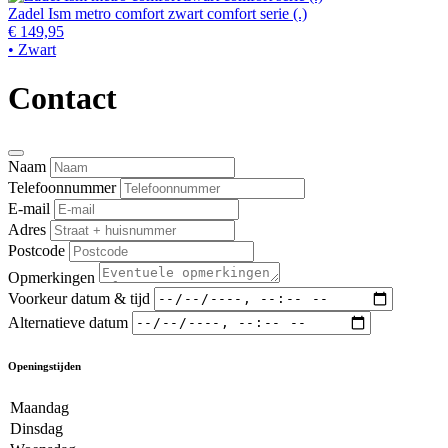
Zadel Ism metro comfort zwart comfort serie (.)
€ 149,95
• Zwart
Contact
Naam
Telefoonnummer
E-mail
Adres
Postcode
Opmerkingen
Voorkeur datum & tijd
Alternatieve datum
Openingstijden
Maandag
Dinsdag