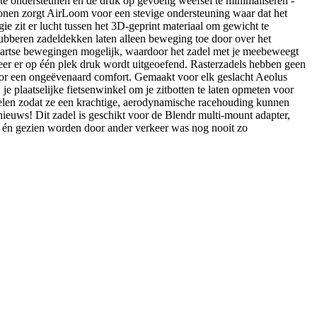
 te ondersteunen en de druk op gevoelig weefsel te minimaliseren -
tronen zorgt AirLoom voor een stevige ondersteuning waar dat het
ie zit er lucht tussen het 3D-geprint materiaal om gewicht te
mrubberen zadeldekken laten alleen beweging toe door over het
jwaartse bewegingen mogelijk, waardoor het zadel met je meebeweegt
eer er op één plek druk wordt uitgeoefend. Rasterzadels hebben geen
oor een ongeëvenaard comfort. Gemaakt voor elk geslacht Aeolus
je plaatselijke fietsenwinkel om je zitbotten te laten opmeten voor
telen zodat ze een krachtige, aerodynamische racehouding kunnen
ieuws! Dit zadel is geschikt voor de Blendr multi-mount adapter,
n én gezien worden door ander verkeer was nog nooit zo