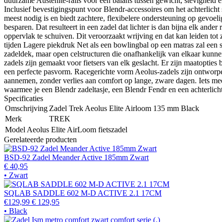
duurzame Austenite-rails voor een balans tussen gewicht, stevigheid e
Inclusief bevestigingspunt voor Blendr-accessoires om het achterlicht
meest nodig is en biedt zachtere, flexibelere ondersteuning op gevoeli
besparen. Dat resulteert in een zadel dat lichter is dan bijna elk an
oppervlak te schuiven. Dit veroorzaakt wrijving en dat kan leiden t
tijden Lagere piekdruk Net als een bowlingbal op een matras zal een
zadeldek, maar open celstructuren die onafhankelijk van elkaar kun
zadels zijn gemaakt voor fietsers van elk geslacht. Er zijn maatopties
een perfecte pasvorm. Racegerichte vorm Aeolus-zadels zijn ontworp
aannemen, zonder verlies aan comfort op lange, zware dagen. Iets mee
waarmee je een Blendr zadeltasje, een Blendr Fendr en een achterlic
Specificaties
Omschrijving
Zadel Trek Aeolus Elite Airloom 135 mm Black
Merk
TREK
Model
Aeolus Elite AirLoom fietszadel
Gerelateerde producten
BSD-92 Zadel Meander Active 185mm Zwart
€ 40,95
• Zwart
SQLAB SADDLE 602 M-D ACTIVE 2.1 17CM
€129,99
€ 129,95
• Black