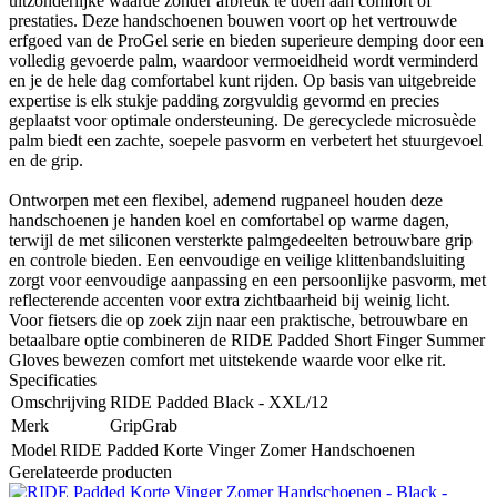
uitzonderlijke waarde zonder afbreuk te doen aan comfort of
prestaties. Deze handschoenen bouwen voort op het vertrouwde
erfgoed van de ProGel serie en bieden superieure demping door een
volledig gevoerde palm, waardoor vermoeidheid wordt verminderd
en je de hele dag comfortabel kunt rijden. Op basis van uitgebreide
expertise is elk stukje padding zorgvuldig gevormd en precies
geplaatst voor optimale ondersteuning. De gerecyclede microsuède
palm biedt een zachte, soepele pasvorm en verbetert het stuurgevoel
en de grip.
Ontworpen met een flexibel, ademend rugpaneel houden deze
handschoenen je handen koel en comfortabel op warme dagen,
terwijl de met siliconen versterkte palmgedeelten betrouwbare grip
en controle bieden. Een eenvoudige en veilige klittenbandsluiting
zorgt voor eenvoudige aanpassing en een persoonlijke pasvorm, met
reflecterende accenten voor extra zichtbaarheid bij weinig licht.
Voor fietsers die op zoek zijn naar een praktische, betrouwbare en
betaalbare optie combineren de RIDE Padded Short Finger Summer
Gloves bewezen comfort met uitstekende waarde voor elke rit.
Specificaties
Omschrijving
RIDE Padded Black - XXL/12
Merk
GripGrab
Model
RIDE Padded Korte Vinger Zomer Handschoenen
Gerelateerde producten