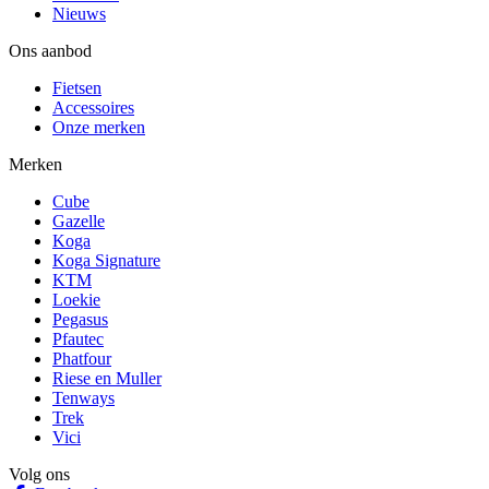
Nieuws
Ons aanbod
Fietsen
Accessoires
Onze merken
Merken
Cube
Gazelle
Koga
Koga Signature
KTM
Loekie
Pegasus
Pfautec
Phatfour
Riese en Muller
Tenways
Trek
Vici
Volg ons