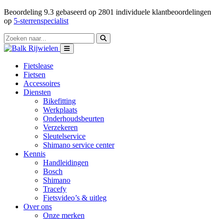
Beoordeling
9.3
gebaseerd op
2801
individuele klantbeoordelingen
op
5-sterrenspecialist
Fietslease
Fietsen
Accessoires
Diensten
Bikefitting
Werkplaats
Onderhoudsbeurten
Verzekeren
Sleutelservice
Shimano service center
Kennis
Handleidingen
Bosch
Shimano
Tracefy
Fietsvideo’s & uitleg
Over ons
Onze merken