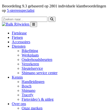
Beoordeling
9.3
gebaseerd op
2801
individuele klantbeoordelingen
op
5-sterrenspecialist
Fietslease
Fietsen
Accessoires
Diensten
Bikefitting
Werkplaats
Onderhoudsbeurten
Verzekeren
Sleutelservice
Shimano service center
Kennis
Handleidingen
Bosch
Shimano
Tracefy
Fietsvideo’s & uitleg
Over ons
Onze merken