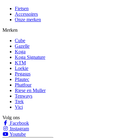
Fietsen
Accessoires
Onze merken
Merken
Cube
Gazelle
Koga
Koga Signature
KTM
Loekie
Pegasus
Pfautec
Phatfour
Riese en Muller
Tenways
Trek
Vici
Volg ons
Facebook
Instagram
Youtube