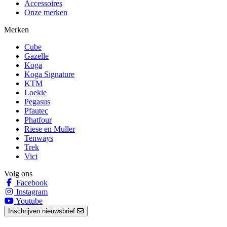
Accessoires
Onze merken
Merken
Cube
Gazelle
Koga
Koga Signature
KTM
Loekie
Pegasus
Pfautec
Phatfour
Riese en Muller
Tenways
Trek
Vici
Volg ons
Facebook
Instagram
Youtube
Inschrijven nieuwsbrief