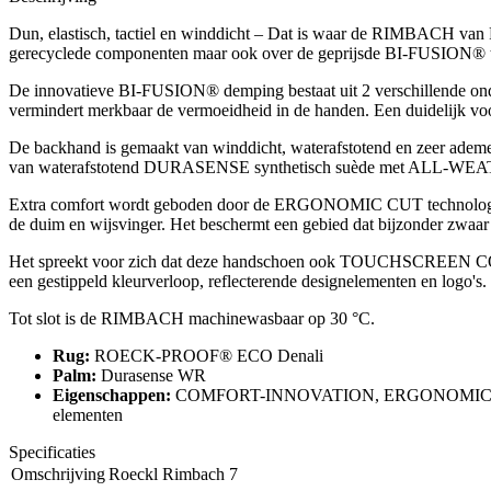
Dun, elastisch, tactiel en winddicht – Dat is waar de RIMBACH van 
gerecyclede componenten maar ook over de geprijsde BI-FUSION® tec
De innovatieve BI-FUSION® demping bestaat uit 2 verschillende onde
vermindert merkbaar de vermoeidheid in de handen. Een duidelijk voord
De backhand is gemaakt van winddicht, waterafstotend en zeer adem
van waterafstotend DURASENSE synthetisch suède met ALL-WEATHER-G
Extra comfort wordt geboden door de ERGONOMIC CUT technologi
de duim en wijsvinger. Het beschermt een gebied dat bijzonder zwaar b
Het spreekt voor zich dat deze handschoen ook TOUCHSCREEN COMP
een gestippeld kleurverloop, reflecterende designelementen en logo's. 
Tot slot is de RIMBACH machinewasbaar op 30 °C.
Rug:
ROECK-PROOF® ECO Denali
Palm:
Durasense WR
Eigenschappen:
COMFORT-INNOVATION, ERGONOMIC CUT, 
elementen
Specificaties
Omschrijving
Roeckl Rimbach 7