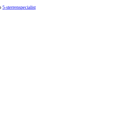
op
5-sterrenspecialist