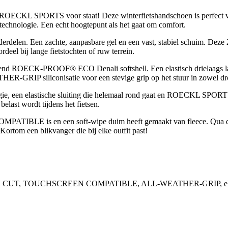
ROECKL SPORTS voor staat! Deze winterfietshandschoen is perfect voo
hnologie. Een echt hoogtepunt als het gaat om comfort.
rdelen. Een zachte, aanpasbare gel en een vast, stabiel schuim. Deze
eel bij lange fietstochten of ruw terrein.
end ROECK-PROOF® ECO Denali softshell. Een elastisch drielaags lam
RIP siliconisatie voor een stevige grip op het stuur in zowel dro
e, een elastische sluiting die helemaal rond gaat en ROECKL SP
elast wordt tijdens het fietsen.
ATIBLE is en een soft-wipe duim heeft gemaakt van fleece. Qua d
Kortom een blikvanger die bij elke outfit past!
TOUCHSCREEN COMPATIBLE, ALL-WEATHER-GRIP, elastische po