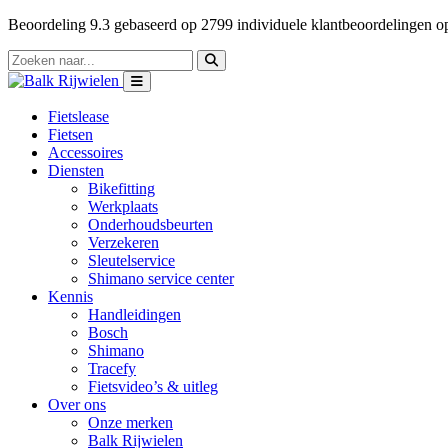
Beoordeling
9.3
gebaseerd op
2799
individuele klantbeoordelingen 
Fietslease
Fietsen
Accessoires
Diensten
Bikefitting
Werkplaats
Onderhoudsbeurten
Verzekeren
Sleutelservice
Shimano service center
Kennis
Handleidingen
Bosch
Shimano
Tracefy
Fietsvideo’s & uitleg
Over ons
Onze merken
Balk Rijwielen