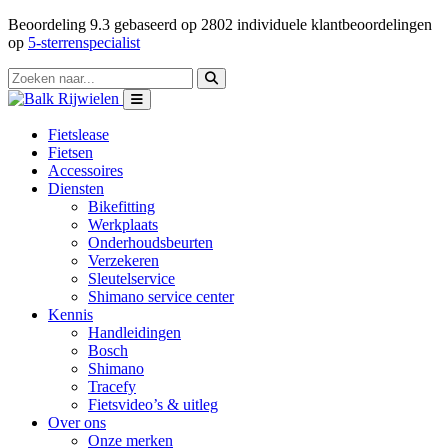
Beoordeling
9.3
gebaseerd op
2802
individuele klantbeoordelingen
op
5-sterrenspecialist
Fietslease
Fietsen
Accessoires
Diensten
Bikefitting
Werkplaats
Onderhoudsbeurten
Verzekeren
Sleutelservice
Shimano service center
Kennis
Handleidingen
Bosch
Shimano
Tracefy
Fietsvideo’s & uitleg
Over ons
Onze merken