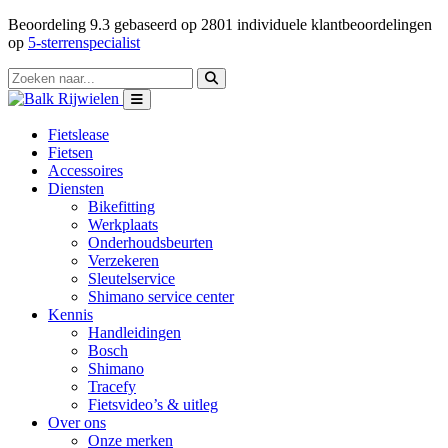
Beoordeling
9.3
gebaseerd op
2801
individuele klantbeoordelingen
op
5-sterrenspecialist
Fietslease
Fietsen
Accessoires
Diensten
Bikefitting
Werkplaats
Onderhoudsbeurten
Verzekeren
Sleutelservice
Shimano service center
Kennis
Handleidingen
Bosch
Shimano
Tracefy
Fietsvideo’s & uitleg
Over ons
Onze merken