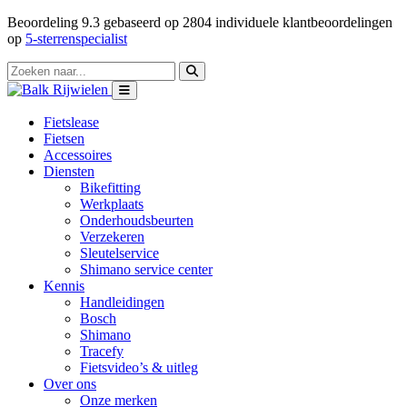
Beoordeling
9.3
gebaseerd op
2804
individuele klantbeoordelingen
op
5-sterrenspecialist
Fietslease
Fietsen
Accessoires
Diensten
Bikefitting
Werkplaats
Onderhoudsbeurten
Verzekeren
Sleutelservice
Shimano service center
Kennis
Handleidingen
Bosch
Shimano
Tracefy
Fietsvideo’s & uitleg
Over ons
Onze merken