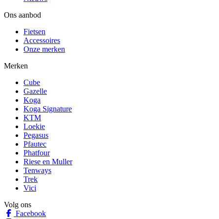
Ons aanbod
Fietsen
Accessoires
Onze merken
Merken
Cube
Gazelle
Koga
Koga Signature
KTM
Loekie
Pegasus
Pfautec
Phatfour
Riese en Muller
Tenways
Trek
Vici
Volg ons
Facebook