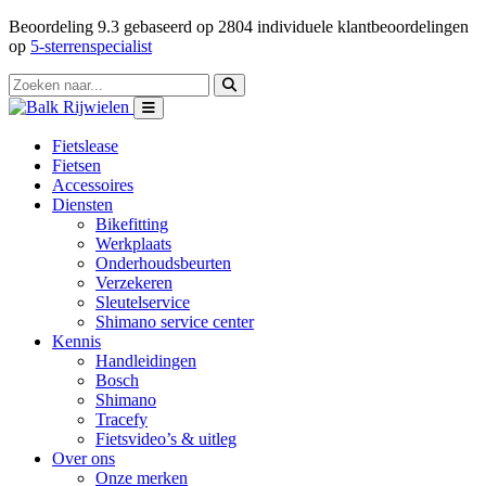
Beoordeling
9.3
gebaseerd op
2804
individuele klantbeoordelingen
op
5-sterrenspecialist
Fietslease
Fietsen
Accessoires
Diensten
Bikefitting
Werkplaats
Onderhoudsbeurten
Verzekeren
Sleutelservice
Shimano service center
Kennis
Handleidingen
Bosch
Shimano
Tracefy
Fietsvideo’s & uitleg
Over ons
Onze merken