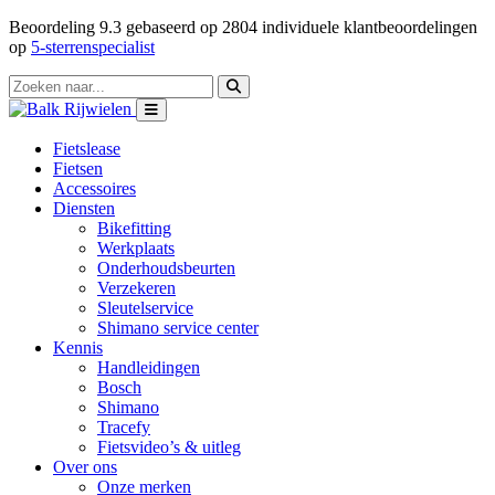
Beoordeling
9.3
gebaseerd op
2804
individuele klantbeoordelingen
op
5-sterrenspecialist
Fietslease
Fietsen
Accessoires
Diensten
Bikefitting
Werkplaats
Onderhoudsbeurten
Verzekeren
Sleutelservice
Shimano service center
Kennis
Handleidingen
Bosch
Shimano
Tracefy
Fietsvideo’s & uitleg
Over ons
Onze merken