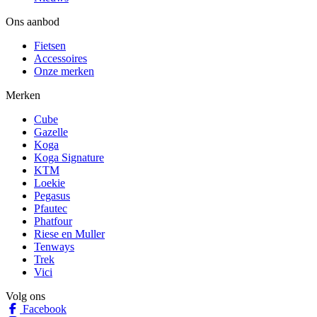
Ons aanbod
Fietsen
Accessoires
Onze merken
Merken
Cube
Gazelle
Koga
Koga Signature
KTM
Loekie
Pegasus
Pfautec
Phatfour
Riese en Muller
Tenways
Trek
Vici
Volg ons
Facebook