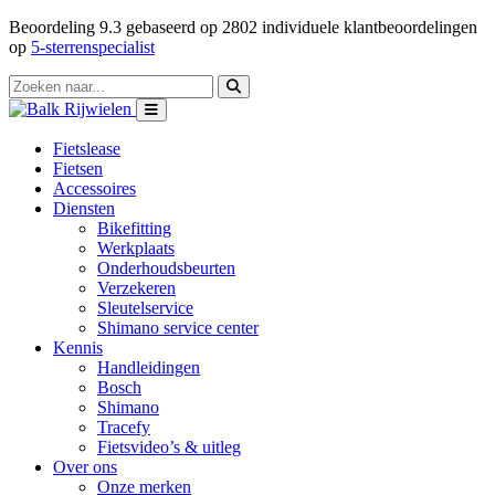
Beoordeling
9.3
gebaseerd op
2802
individuele klantbeoordelingen
op
5-sterrenspecialist
Fietslease
Fietsen
Accessoires
Diensten
Bikefitting
Werkplaats
Onderhoudsbeurten
Verzekeren
Sleutelservice
Shimano service center
Kennis
Handleidingen
Bosch
Shimano
Tracefy
Fietsvideo’s & uitleg
Over ons
Onze merken