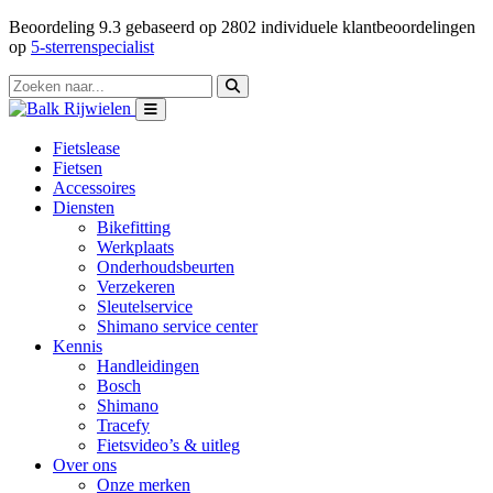
Beoordeling
9.3
gebaseerd op
2802
individuele klantbeoordelingen
op
5-sterrenspecialist
Fietslease
Fietsen
Accessoires
Diensten
Bikefitting
Werkplaats
Onderhoudsbeurten
Verzekeren
Sleutelservice
Shimano service center
Kennis
Handleidingen
Bosch
Shimano
Tracefy
Fietsvideo’s & uitleg
Over ons
Onze merken