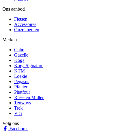
Ons aanbod
Fietsen
Accessoires
Onze merken
Merken
Cube
Gazelle
Koga
Koga Signature
KTM
Loekie
Pegasus
Pfautec
Phatfour
Riese en Muller
Tenways
Trek
Vici
Volg ons
Facebook