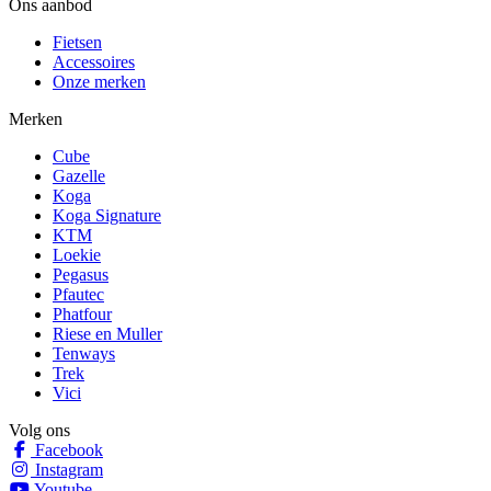
Ons aanbod
Fietsen
Accessoires
Onze merken
Merken
Cube
Gazelle
Koga
Koga Signature
KTM
Loekie
Pegasus
Pfautec
Phatfour
Riese en Muller
Tenways
Trek
Vici
Volg ons
Facebook
Instagram
Youtube