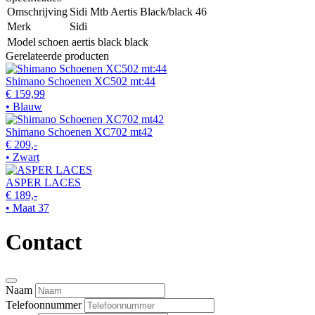
Omschrijving
Sidi Mtb Aertis Black/black 46
Merk
Sidi
Model
schoen aertis black black
Gerelateerde producten
Shimano Schoenen XC502 mt:44
€ 159,99
• Blauw
Shimano Schoenen XC702 mt42
€ 209,-
• Zwart
ASPER LACES
€ 189,-
• Maat 37
Contact
Naam
Telefoonnummer