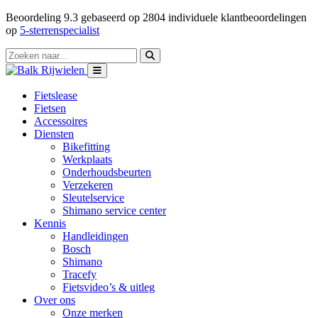
Beoordeling
9.3
gebaseerd op
2804
individuele klantbeoordelingen
op
5-sterrenspecialist
Fietslease
Fietsen
Accessoires
Diensten
Bikefitting
Werkplaats
Onderhoudsbeurten
Verzekeren
Sleutelservice
Shimano service center
Kennis
Handleidingen
Bosch
Shimano
Tracefy
Fietsvideo’s & uitleg
Over ons
Onze merken