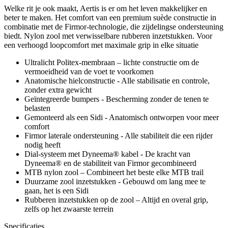
Welke rit je ook maakt, Aertis is er om het leven makkelijker en
beter te maken. Het comfort van een premium suède constructie in
combinatie met de Firmor-technologie, die zijdelingse ondersteuning
biedt. Nylon zool met verwisselbare rubberen inzetstukken. Voor
een verhoogd loopcomfort met maximale grip in elke situatie
Ultralicht Politex-membraan – lichte constructie om de
vermoeidheid van de voet te voorkomen
Anatomische hielconstructie - Alle stabilisatie en controle,
zonder extra gewicht
Geïntegreerde bumpers - Bescherming zonder de tenen te
belasten
Gemonteerd als een Sidi - Anatomisch ontworpen voor meer
comfort
Firmor laterale ondersteuning - Alle stabiliteit die een rijder
nodig heeft
Dial-systeem met Dyneema® kabel - De kracht van
Dyneema® en de stabiliteit van Firmor gecombineerd
MTB nylon zool – Combineert het beste elke MTB trail
Duurzame zool inzetstukken - Gebouwd om lang mee te
gaan, het is een Sidi
Rubberen inzetstukken op de zool – Altijd en overal grip,
zelfs op het zwaarste terrein
Specificaties