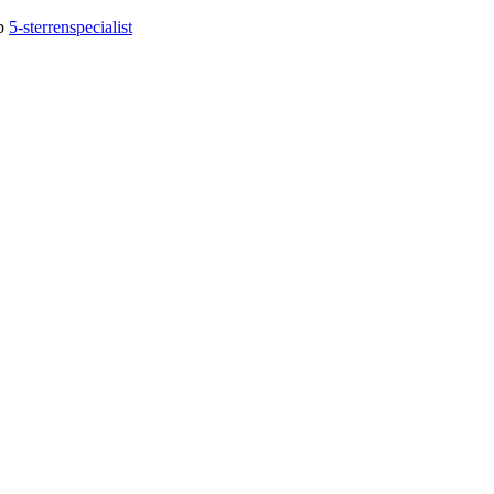
op
5-sterrenspecialist