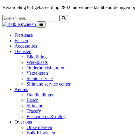
Beoordeling
9.3
gebaseerd op
2802
individuele klantbeoordelingen 
Fietslease
Fietsen
Accessoires
Diensten
Bikefitting
Werkplaats
Onderhoudsbeurten
Verzekeren
Sleutelservice
Shimano service center
Kennis
Handleidingen
Bosch
Shimano
Tracefy
Fietsvideo’s & uitleg
Over ons
Onze merken
Balk Rijwielen