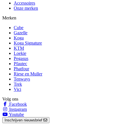
Accessoires
Onze merken
Merken
Cube
Gazelle
Koga
Koga Signature
KTM
Loekie
Pegasus
Pfautec
Phatfour
Riese en Muller
Tenways
Trek
Vici
Volg ons
Facebook
Instagram
Youtube
Inschrijven nieuwsbrief