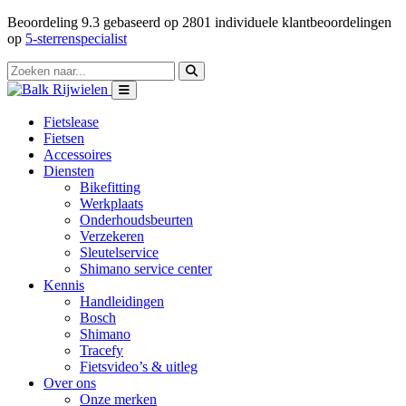
Beoordeling
9.3
gebaseerd op
2801
individuele klantbeoordelingen
op
5-sterrenspecialist
Fietslease
Fietsen
Accessoires
Diensten
Bikefitting
Werkplaats
Onderhoudsbeurten
Verzekeren
Sleutelservice
Shimano service center
Kennis
Handleidingen
Bosch
Shimano
Tracefy
Fietsvideo’s & uitleg
Over ons
Onze merken