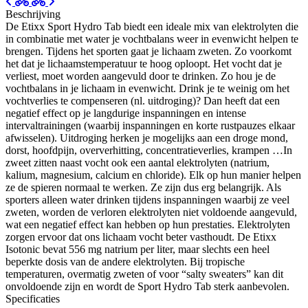
Beschrijving
De Etixx Sport Hydro Tab biedt een ideale mix van elektrolyten die
in combinatie met water je vochtbalans weer in evenwicht helpen te
brengen. Tijdens het sporten gaat je lichaam zweten. Zo voorkomt
het dat je lichaamstemperatuur te hoog oploopt. Het vocht dat je
verliest, moet worden aangevuld door te drinken. Zo hou je de
vochtbalans in je lichaam in evenwicht. Drink je te weinig om het
vochtverlies te compenseren (nl. uitdroging)? Dan heeft dat een
negatief effect op je langdurige inspanningen en intense
intervaltrainingen (waarbij inspanningen en korte rustpauzes elkaar
afwisselen). Uitdroging herken je mogelijks aan een droge mond,
dorst, hoofdpijn, oververhitting, concentratieverlies, krampen …In
zweet zitten naast vocht ook een aantal elektrolyten (natrium,
kalium, magnesium, calcium en chloride). Elk op hun manier helpen
ze de spieren normaal te werken. Ze zijn dus erg belangrijk. Als
sporters alleen water drinken tijdens inspanningen waarbij ze veel
zweten, worden de verloren elektrolyten niet voldoende aangevuld,
wat een negatief effect kan hebben op hun prestaties. Elektrolyten
zorgen ervoor dat ons lichaam vocht beter vasthoudt. De Etixx
Isotonic bevat 556 mg natrium per liter, maar slechts een heel
beperkte dosis van de andere elektrolyten. Bij tropische
temperaturen, overmatig zweten of voor “salty sweaters” kan dit
onvoldoende zijn en wordt de Sport Hydro Tab sterk aanbevolen.
Specificaties