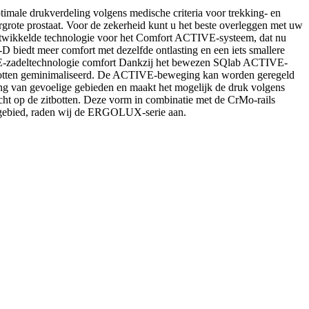
ale drukverdeling volgens medische criteria voor trekking- en
ergrote prostaat. Voor de zekerheid kunt u het beste overleggen met uw
 ontwikkelde technologie voor het Comfort ACTIVE-systeem, dat nu
D biedt meer comfort met dezelfde ontlasting en een iets smallere
VE-zadeltechnologie comfort Dankzij het bewezen SQlab ACTIVE-
itbotten geminimaliseerd. De ACTIVE-beweging kan worden geregeld
ing van gevoelige gebieden en maakt het mogelijk de druk volgens
cht op de zitbotten. Deze vorm in combinatie met de CrMo-rails
ale gebied, raden wij de ERGOLUX-serie aan.