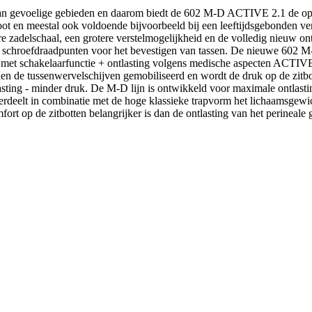
 gevoelige gebieden en daarom biedt de 602 M-D ACTIVE 2.1 de optim
root en meestal ook voldoende bijvoorbeeld bij een leeftijdsgebonden v
re zadelschaal, een grotere verstelmogelijkheid en de volledig nieuw
de schroefdraadpunten voor het bevestigen van tassen. De nieuwe 602 M-
met schakelaarfunctie + ontlasting volgens medische aspecten ACTI
orden de tussenwervelschijven gemobiliseerd en wordt de druk op de z
lasting - minder druk. De M-D lijn is ontwikkeld voor maximale ontlast
erdeelt in combinatie met de hoge klassieke trapvorm het lichaamsgewi
mfort op de zitbotten belangrijker is dan de ontlasting van het perine