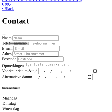
€ 99,-
• Black
Contact
Naam
Telefoonnummer
E-mail
Adres
Postcode
Opmerkingen
Voorkeur datum & tijd
Alternatieve datum
Openingstijden
Maandag
Dinsdag
Woensdag