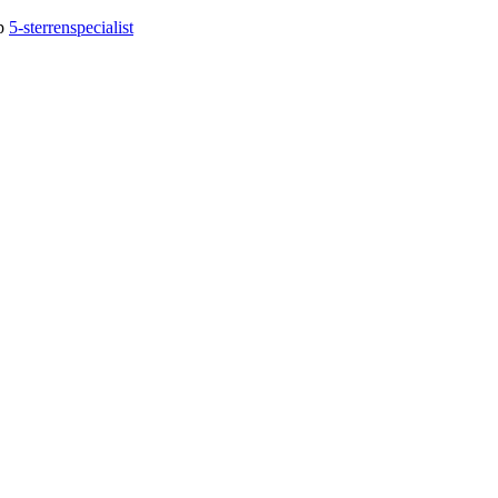
op
5-sterrenspecialist