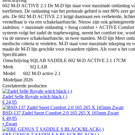
Beschrijving
602 M-D ACTIVE 2.1 De M-D lijn staat voor maximale ontlasting van
toerfietsen. De ontlasting van het perineale gebied is met 80% zeer g
arts. De 602 M-D ACTIVE 2.1 krijgt daarnaast een verbeterde, lichte
verstelbaar is via een schakelaarfunctie. Nieuw zijn ook geïntegreer
zadelnos. + maximale ontlasting + hoog comfort + ACTIVE Comfort 
systeem volgt het zadel de trapbeweging, neemt het comfort toe, w
via de nieuwe schakelaarfunctie, in twee standen. M-D lijn Meer ont
medische criteria te verdelen. M-D staat voor maximale inkeping en v
maakt de M-D lijn geschikt voor zwaardere rijders. Als voor u het co
Specificaties
Omschrijving
SQLAB SADDLE 602 M-D ACTIVE 2.1 17CM
Merk
SQ LAB
Model
602 M-D active 2.1
Modeljaar
2026
Gerelateerde producten
Zadel Selle Royale witch black (.)
€ 24,95
BSD-137 Zadel Sport Comfort 2.0 165 265 X 165mm Zwart
€ 49,95
• Zwart
ERE GENUS T SADDLE S BLACK/BLACK(.)