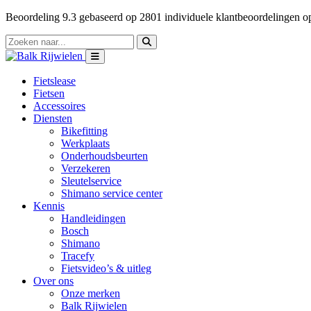
Beoordeling
9.3
gebaseerd op
2801
individuele klantbeoordelingen 
Fietslease
Fietsen
Accessoires
Diensten
Bikefitting
Werkplaats
Onderhoudsbeurten
Verzekeren
Sleutelservice
Shimano service center
Kennis
Handleidingen
Bosch
Shimano
Tracefy
Fietsvideo’s & uitleg
Over ons
Onze merken
Balk Rijwielen