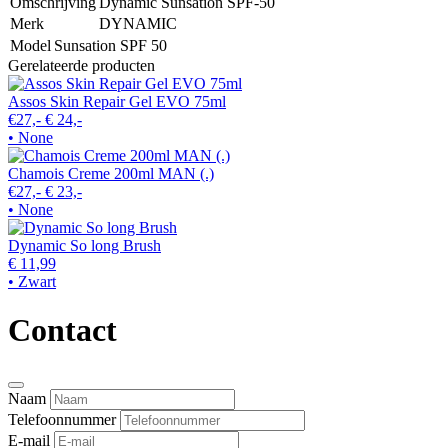
Omschrijving
Dynamic Sunsation SPF-50
Merk
DYNAMIC
Model
Sunsation SPF 50
Gerelateerde producten
Assos Skin Repair Gel EVO 75ml
€27,-
€ 24,-
• None
Chamois Creme 200ml MAN (.)
€27,-
€ 23,-
• None
Dynamic So long Brush
€ 11,99
• Zwart
Contact
Naam
Telefoonnummer
E-mail