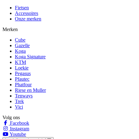
Fietsen
Accessoires
Onze merken
Merken
Cube
Gazelle
Koga
Koga Signature
KTM
Loekie
Pegasus
Pfautec
Phatfour
Riese en Muller
Tenways
Trek
Vici
Volg ons
Facebook
Instagram
Youtube