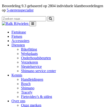
Beoordeling
9.3
gebaseerd op
2804
individuele klantbeoordelingen
op
5-sterrenspecialist
Fietslease
Fietsen
Accessoires
Diensten
Bikefitting
Werkplaats
Onderhoudsbeurten
Verzekeren
Sleutelservice
Shimano service center
Kennis
Handleidingen
Bosch
Shimano
Tracefy
Fietsvideo’s & uitleg
Over ons
Onze merken