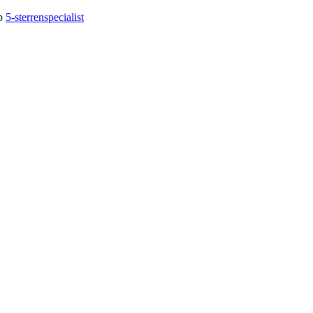
op
5-sterrenspecialist