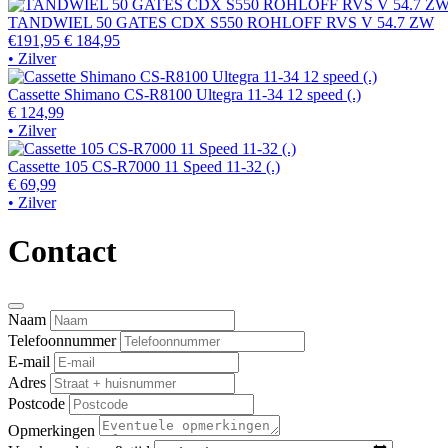
TANDWIEL 50 GATES CDX S550 ROHLOFF RVS V 54.7 ZW
€191,95
€ 184,95
• Zilver
Cassette Shimano CS-R8100 Ultegra 11-34 12 speed (.)
€ 124,99
• Zilver
Cassette 105 CS-R7000 11 Speed 11-32 (.)
€ 69,99
• Zilver
Contact
Naam
Telefoonnummer
E-mail
Adres
Postcode
Opmerkingen