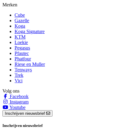
Merken
Cube
Gazelle
Koga
Koga Signature
KTM
Loekie
Pegasus
Pfautec
Phatfour
Riese en Muller
Tenways
Trek
Vici
Volg ons
Facebook
Instagram
Youtube
Inschrijven nieuwsbrief
Inschrijven nieuwsbrief