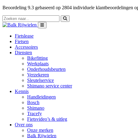
Beoordeling
9.3
gebaseerd op
2804
individuele klantbeoordelingen 
Fietslease
Fietsen
Accessoires
Diensten
Bikefitting
Werkplaats
Onderhoudsbeurten
Verzekeren
Sleutelservice
Shimano service center
Kennis
Handleidingen
Bosch
Shimano
Tracefy
Fietsvideo’s & uitleg
Over ons
Onze merken
Balk Rijwielen