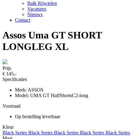
Balk Rijwielen
Vacatures
Nieuws
Contact
Assos Uma GT SHORT
LONGLEG XL
Prijs
€ 145,-
Specificaties
Merk: ASSOS
Model: UMA GT HalfShortsC2-long
Voorraad
Op bestelling leverbaar
Kleur
Black Series
Black Series
Black Series
Black Series
Black Series
Maat