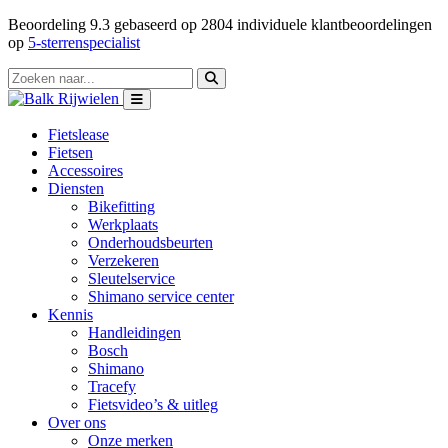
Beoordeling
9.3
gebaseerd op
2804
individuele klantbeoordelingen
op
5-sterrenspecialist
Fietslease
Fietsen
Accessoires
Diensten
Bikefitting
Werkplaats
Onderhoudsbeurten
Verzekeren
Sleutelservice
Shimano service center
Kennis
Handleidingen
Bosch
Shimano
Tracefy
Fietsvideo’s & uitleg
Over ons
Onze merken