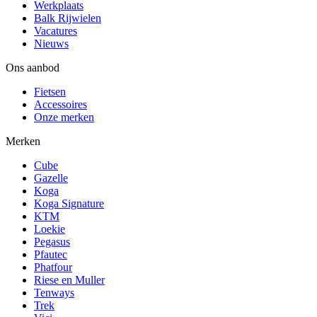
Werkplaats
Balk Rijwielen
Vacatures
Nieuws
Ons aanbod
Fietsen
Accessoires
Onze merken
Merken
Cube
Gazelle
Koga
Koga Signature
KTM
Loekie
Pegasus
Pfautec
Phatfour
Riese en Muller
Tenways
Trek