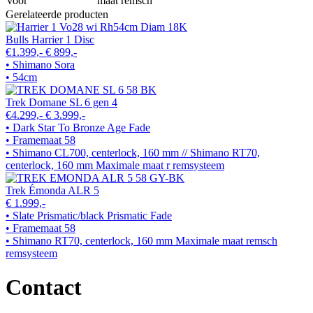
voor
maat remsch
Gerelateerde producten
Bulls Harrier 1 Disc
€1.399,-
€ 899,-
• Shimano Sora
• 54cm
Trek Domane SL 6 gen 4
€4.299,-
€ 3.999,-
• Dark Star To Bronze Age Fade
• Framemaat 58
• Shimano CL700, centerlock, 160 mm // Shimano RT70,
centerlock, 160 mm Maximale maat r remsysteem
Trek Émonda ALR 5
€ 1.999,-
• Slate Prismatic/black Prismatic Fade
• Framemaat 58
• Shimano RT70, centerlock, 160 mm Maximale maat remsch
remsysteem
Contact