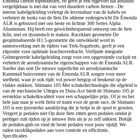
Émonda carbon topmodellen, en geeft je een rijgevoel dat absoluut
vergelijkbaar is met dat van veel duurdere carbon fietsen - De
interne kabelgeleiding verlengt de levensduur van de kabels en
verbetert de looks van de fiets De ultieme vedergewicht De Émonda
ALR is gebouwd met ons beste en lichtste 300 Series Alpha
Aluminium. Hij heeft een gewichtsbesparend ontwerp om de fiets
licht, snel en dynamisch te maken. Raceklare geometrie De
geoptimaliseerde H1.5-geometrie die ontwikkeld werd in
samenwerking met de rijders van Trek-Segafredo, geeft je een
zitpositie voor optimale krachtoverdracht. Verfijnde integratie
Geïntegreerde kabelgeleiding zorgt voor een opgeruimde cockpit en
verbetert de aerodynamische eigenschappen van de Émonda ALR.
Sneller dan ooit De nieuwe superlichte en aerodynamische
Kammtail buisvormen van de Émonda ALR zorgen voor meer
snelheid, waar je ook rijdt: vol power bergop of beukend op de
vlakke stukken. Shimano 105 Met schakeltechnologie die afgeleid is
van de mechanische Ultegra en Dura-Ace biedt de Shimano 105 je
eersteklas schakelkwaliteit voor een schappelijke prijs. Of je nu het
hele jaar naar je werk fietst of traint voor de grote race, de Shimano
105 is een ijzersterke aandrijving die je helpt in de sport te groeien.
Vergeet je pedalen niet Op deze fiets zitten geen pedalen omdat je
prettiger zult rijden op je nieuwe fiets als je ze zelf uitkiest. Bekijk
de pedalen-gids en vind de beste pedalen voor jouw rijstijl. We
raden raceklikpedalen aan voor controle en efficiëntie.
Specificaties