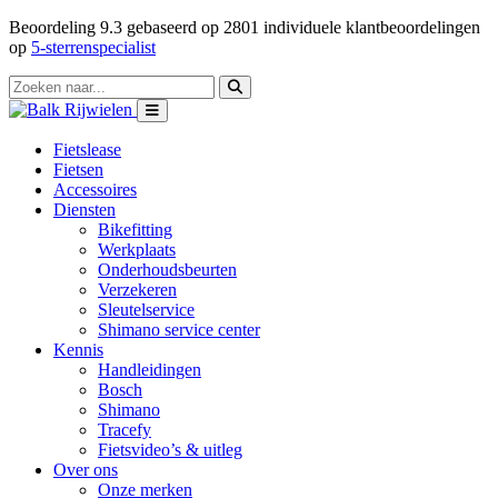
Beoordeling
9.3
gebaseerd op
2801
individuele klantbeoordelingen
op
5-sterrenspecialist
Fietslease
Fietsen
Accessoires
Diensten
Bikefitting
Werkplaats
Onderhoudsbeurten
Verzekeren
Sleutelservice
Shimano service center
Kennis
Handleidingen
Bosch
Shimano
Tracefy
Fietsvideo’s & uitleg
Over ons
Onze merken