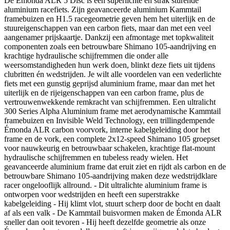
De Émonda ALR 5 Disc is een superlichte en strak sturende
aluminium racefiets. Zijn geavanceerde aluminium Kammtail
framebuizen en H1.5 racegeometrie geven hem het uiterlijk en de
stuureigenschappen van een carbon fiets, maar dan met een veel
aangenamer prijskaartje. Dankzij een afmontage met topkwaliteit
componenten zoals een betrouwbare Shimano 105-aandrijving en
krachtige hydraulische schijfremmen die onder alle
weersomstandigheden hun werk doen, blinkt deze fiets uit tijdens
clubritten én wedstrijden. Je wilt alle voordelen van een vederlichte
fiets met een gunstig geprijsd aluminium frame, maar dan met het
uiterlijk en de rijeigenschappen van een carbon frame, plus de
vertrouwenwekkende remkracht van schijfremmen. Een ultralicht
300 Series Alpha Aluminium frame met aerodynamische Kammtail
framebuizen en Invisible Weld Technology, een trillingdempende
Émonda ALR carbon voorvork, interne kabelgeleiding door het
frame en de vork, een complete 2x12-speed Shimano 105 groepset
voor nauwkeurig en betrouwbaar schakelen, krachtige flat-mount
hydraulische schijfremmen en tubeless ready wielen. Het
geavanceerde aluminium frame dat eruit ziet en rijdt als carbon en de
betrouwbare Shimano 105-aandrijving maken deze wedstrijdklare
racer ongelooflijk allround. - Dit ultralichte aluminium frame is
ontworpen voor wedstrijden en heeft een superstrakke
kabelgeleiding - Hij klimt vlot, stuurt scherp door de bocht en daalt
af als een valk - De Kammtail buisvormen maken de Émonda ALR
sneller dan ooit tevoren - Hij heeft dezelfde geometrie als onze