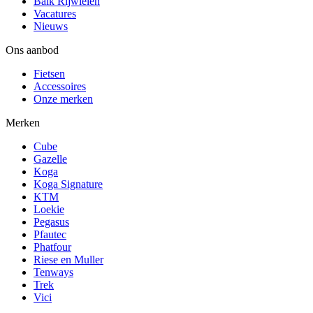
Balk Rijwielen
Vacatures
Nieuws
Ons aanbod
Fietsen
Accessoires
Onze merken
Merken
Cube
Gazelle
Koga
Koga Signature
KTM
Loekie
Pegasus
Pfautec
Phatfour
Riese en Muller
Tenways
Trek
Vici