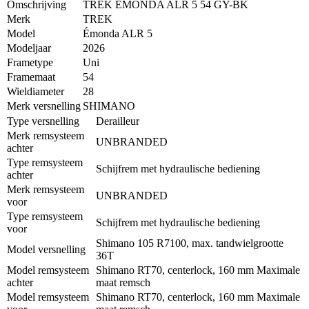
Omschrijving
TREK EMONDA ALR 5 54 GY-BK
Merk
TREK
Model
Émonda ALR 5
Modeljaar
2026
Frametype
Uni
Framemaat
54
Wieldiameter
28
Merk versnelling
SHIMANO
Type versnelling
Derailleur
Merk remsysteem
UNBRANDED
achter
Type remsysteem
Schijfrem met hydraulische bediening
achter
Merk remsysteem
UNBRANDED
voor
Type remsysteem
Schijfrem met hydraulische bediening
voor
Shimano 105 R7100, max. tandwielgrootte
Model versnelling
36T
Model remsysteem
Shimano RT70, centerlock, 160 mm Maximale
achter
maat remsch
Model remsysteem
Shimano RT70, centerlock, 160 mm Maximale