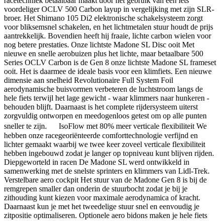
racetechniek betaalbaar maakt door het gebruik van een iets
voordeliger OCLV 500 Carbon layup in vergelijking met zijn SLR-
broer. Het Shimano 105 Di2 elektronische schakelsysteem zorgt
voor bliksemsnel schakelen, en het lichtmetalen stuur houdt de prijs
aantrekkelijk. Bovendien heeft hij fraaie, lichte carbon wielen voor
nog betere prestaties. Onze lichtste Madone SL Disc ooit Met
nieuwe en snelle aerobuizen plus het lichte, maar betaalbare 500
Series OCLV Carbon is de Gen 8 onze lichtste Madone SL frameset
ooit. Het is daarmee de ideale basis voor een klimfiets. Een nieuwe
dimensie aan snelheid Revolutionaire Full System Foil
aerodynamische buisvormen verbeteren de luchtstroom langs de
hele fiets terwijl het lage gewicht - waar klimmers naar hunkeren -
behouden blijft. Daarnaast is het complete rijdersysteem uiterst
zorgvuldig ontworpen en meedogenloos getest om op alle punten
sneller te zijn. IsoFlow met 80% meer verticale flexibiliteit We
hebben onze racegeoriënteerde comforttechnologie verfijnd en
lichter gemaakt waarbij we twee keer zoveel verticale flexibiliteit
hebben ingebouwd zodat je langer op topniveau kunt blijven rijden.
Diepgeworteld in racen De Madone SL werd ontwikkeld in
samenwerking met de snelste sprinters en klimmers van Lidl-Trek.
Verstelbare aero cockpit Het stuur van de Madone Gen 8 is bij de
remgrepen smaller dan onderin de stuurbocht zodat je bij je
zithouding kunt kiezen voor maximale aerodynamica of kracht.
Daarnaast kun je met het tweedelige stuur snel en eenvoudig je
zitpositie optimaliseren. Optionele aero bidons maken je hele fiets