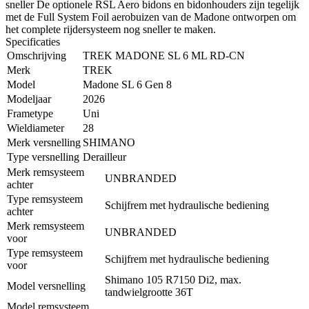
sneller De optionele RSL Aero bidons en bidonhouders zijn tegelijk
met de Full System Foil aerobuizen van de Madone ontworpen om
het complete rijdersysteem nog sneller te maken.
Specificaties
Omschrijving
TREK MADONE SL 6 ML RD-CN
Merk
TREK
Model
Madone SL 6 Gen 8
Modeljaar
2026
Frametype
Uni
Wieldiameter
28
Merk versnelling
SHIMANO
Type versnelling
Derailleur
Merk remsysteem
UNBRANDED
achter
Type remsysteem
Schijfrem met hydraulische bediening
achter
Merk remsysteem
UNBRANDED
voor
Type remsysteem
Schijfrem met hydraulische bediening
voor
Shimano 105 R7150 Di2, max.
Model versnelling
tandwielgrootte 36T
Model remsysteem