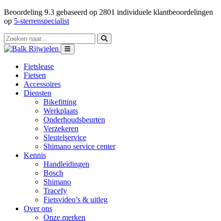
Beoordeling
9.3
gebaseerd op
2801
individuele klantbeoordelingen
op
5-sterrenspecialist
Fietslease
Fietsen
Accessoires
Diensten
Bikefitting
Werkplaats
Onderhoudsbeurten
Verzekeren
Sleutelservice
Shimano service center
Kennis
Handleidingen
Bosch
Shimano
Tracefy
Fietsvideo’s & uitleg
Over ons
Onze merken