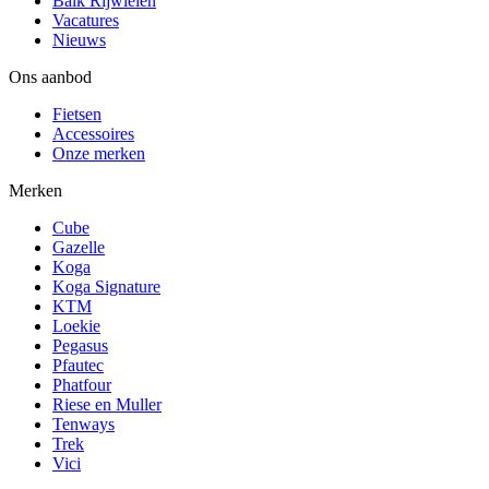
Balk Rijwielen
Vacatures
Nieuws
Ons aanbod
Fietsen
Accessoires
Onze merken
Merken
Cube
Gazelle
Koga
Koga Signature
KTM
Loekie
Pegasus
Pfautec
Phatfour
Riese en Muller
Tenways
Trek
Vici