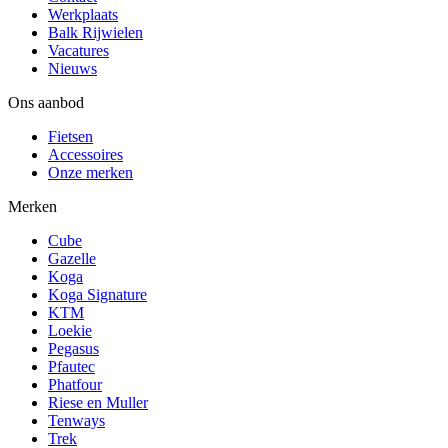
Werkplaats
Balk Rijwielen
Vacatures
Nieuws
Ons aanbod
Fietsen
Accessoires
Onze merken
Merken
Cube
Gazelle
Koga
Koga Signature
KTM
Loekie
Pegasus
Pfautec
Phatfour
Riese en Muller
Tenways
Trek