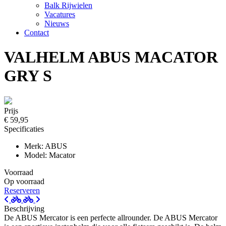
Balk Rijwielen
Vacatures
Nieuws
Contact
VALHELM ABUS MACATOR
GRY S
Prijs
€ 59,95
Specificaties
Merk: ABUS
Model: Macator
Voorraad
Op voorraad
Reserveren
Beschrijving
De ABUS Mercator is een perfecte allrounder. De ABUS Mercator