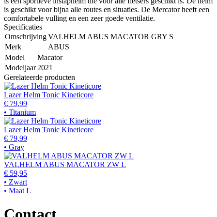
is een sportieve instaphelm die voor alle fietsers geschikt is. De helm
is geschikt voor bijna alle routes en situaties. De Mercator heeft een
comfortabele vulling en een zeer goede ventilatie.
Specificaties
Omschrijving
VALHELM ABUS MACATOR GRY S
Merk
ABUS
Model
Macator
Modeljaar
2021
Gerelateerde producten
Lazer Helm Tonic Kineticore
€ 79,99
• Titanium
Lazer Helm Tonic Kineticore
€ 79,99
• Gray
VALHELM ABUS MACATOR ZW L
€ 59,95
• Zwart
• Maat L
Contact