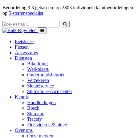
Beoordeling
9.3
gebaseerd op
2803
individuele klantbeoordelingen
op
5-sterrenspecialist
Fietslease
Fietsen
Accessoires
Diensten
Bikefitting
Werkplaats
Onderhoudsbeurten
Verzekeren
Sleutelservice
Shimano service center
Kennis
Handleidingen
Bosch
Shimano
Tracefy
Fietsvideo’s & uitleg
Over ons
Onze merken